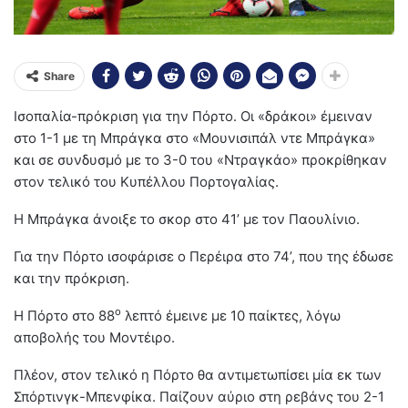
Share
Ισοπαλία-πρόκριση για την Πόρτο. Οι «δράκοι» έμειναν
στο 1-1 με τη Μπράγκα στο «Μουνισιπάλ ντε Μπράγκα»
και σε συνδυσμό με το 3-0 του «Ντραγκάο» προκρίθηκαν
στον τελικό του Κυπέλλου Πορτογαλίας.
Η Μπράγκα άνοιξε το σκορ στο 41’ με τον Παουλίνιο.
Για την Πόρτο ισοφάρισε ο Περέιρα στο 74’, που της έδωσε
και την πρόκριση.
ο
Η Πόρτο στο 88
λεπτό έμεινε με 10 παίκτες, λόγω
αποβολής του Μοντέιρο.
Πλέον, στον τελικό η Πόρτο θα αντιμετωπίσει μία εκ των
Σπόρτινγκ-Μπενφίκα. Παίζουν αύριο στη ρεβάνς του 2-1