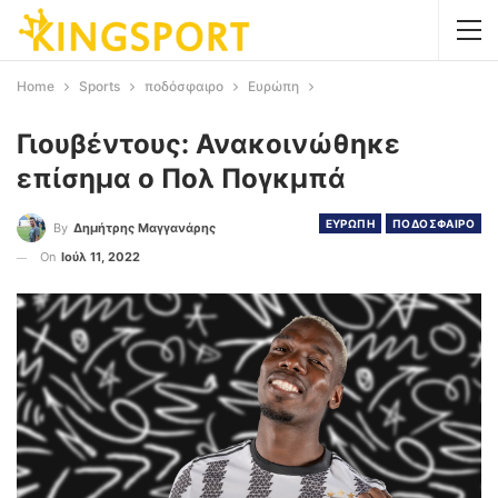
Home
Sports
ποδόσφαιρο
Ευρώπη
Γιουβέντους: Ανακοινώθηκε
επίσημα ο Πολ Πογκμπά
ΕΥΡΩΠΗ
ΠΟΔΟΣΦΑΙΡΟ
By
Δημήτρης Μαγγανάρης
On
Ιούλ 11, 2022