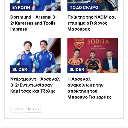
ΕΥΡΩΠΗ
ΠΟΔΟΣΦΑΙΡΟ
Dortmund – Arsenal 3-
Παίκτης της ΝΑΟΜ και
2: Karetsas and Tzolis
επίσημα ο Γιώργος
Impress
Μασούρας
SLIDER
SLIDER
Ντόρτμουντ – Άρσεναλ
Η Άρσεναλ
3-2: Εντυπωσίασαν
ανακοίνωσε την
Καρέτσας και Τζόλης
απόκτηση του
Μπρούνο Γκιμαράες
PREV
NEXT