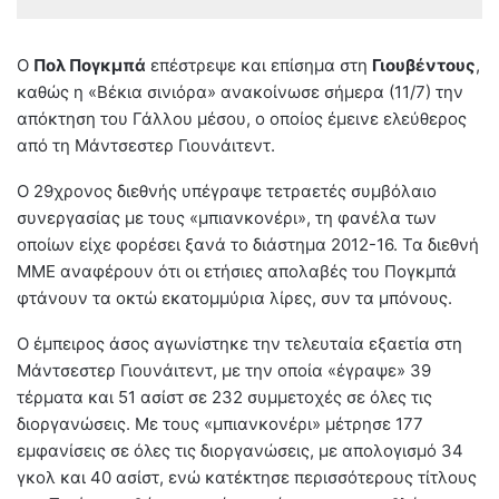
Ο
Πολ Πογκμπά
επέστρεψε και επίσημα στη
Γιουβέντους
,
καθώς η «Βέκια σινιόρα» ανακοίνωσε σήμερα (11/7) την
απόκτηση του Γάλλου μέσου, ο οποίος έμεινε ελεύθερος
από τη Μάντσεστερ Γιουνάιτεντ.
Ο 29χρονος διεθνής υπέγραψε τετραετές συμβόλαιο
συνεργασίας με τους «μπιανκονέρι», τη φανέλα των
οποίων είχε φορέσει ξανά το διάστημα 2012-16. Τα διεθνή
ΜΜΕ αναφέρουν ότι οι ετήσιες απολαβές του Πογκμπά
φτάνουν τα οκτώ εκατομμύρια λίρες, συν τα μπόνους.
Ο έμπειρος άσος αγωνίστηκε την τελευταία εξαετία στη
Μάντσεστερ Γιουνάιτεντ, με την οποία «έγραψε» 39
τέρματα και 51 ασίστ σε 232 συμμετοχές σε όλες τις
διοργανώσεις. Με τους «μπιανκονέρι» μέτρησε 177
εμφανίσεις σε όλες τις διοργανώσεις, με απολογισμό 34
γκολ και 40 ασίστ, ενώ κατέκτησε περισσότερους τίτλους