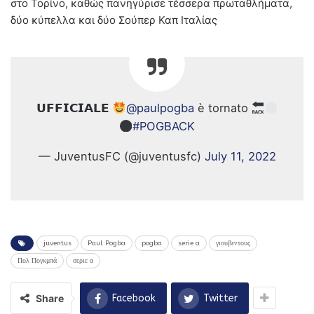
στο Τορίνο, καθώς πανηγύρισε τέσσερα πρωταθλήματα,
δύο κύπελλα και δύο Σούπερ Καπ Ιταλίας
𝗨𝗙𝗙𝗜𝗖𝗜𝗔𝗟𝗘
@paulpogba
è tornato
#POGBACK
— JuventusFC (@juventusfc)
July 11, 2022
juventus
Paul Pogba
pogba
serie a
γιουβεντους
Πολ Πογκμπά
σεριε α
Share
Facebook
Twitter