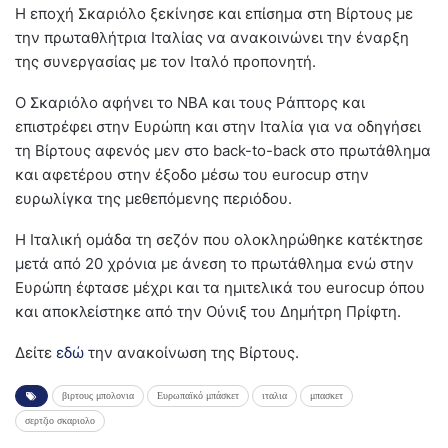
Η εποχή Σκαριόλο ξεκίνησε και επίσημα στη Βίρτους με
την πρωταθλήτρια Ιταλίας να ανακοινώνει την έναρξη
της συνεργασίας με τον Ιταλό προπονητή.
O Σκαριόλο αφήνει το ΝΒΑ και τους Ράπτορς και
επιστρέφει στην Ευρώπη και στην Ιταλία για να οδηγήσει
τη Βίρτους αφενός μεν στο back-to-back στο πρωτάθλημα
και αφετέρου στην έξοδο μέσω του eurocup στην
ευρωλίγκα της μεθεπόμενης περιόδου.
Η Ιταλική ομάδα τη σεζόν που ολοκληρώθηκε κατέκτησε
μετά από 20 χρόνια με άνεση το πρωτάθλημα ενώ στην
Ευρώπη έφτασε μέχρι και τα ημιτελικά του eurocup όπου
και αποκλείστηκε από την Ούνιξ του Δημήτρη Πρίφτη.
Δείτε
εδώ
την ανακοίνωση της Βίρτους.
βιρτους μπολονια
Ευρωπαϊκό μπάσκετ
ιταλια
μπασκετ
σερτζιο σκαριολο