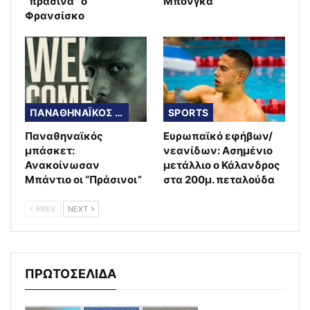
“πράσινα” ο
Μπόνγκα
Φρανσίσκο
ΠΑΝΑΘΗΝΑΪΚΟΣ ΜΠΑΣΚΕΤ
SPORTS
Παναθηναϊκός
Ευρωπαϊκό εφήβων/
μπάσκετ:
νεανίδων: Ασημένιο
Ανακοίνωσαν
μετάλλιο ο Κάλανδρος
Μπάντιο οι “Πράσινοι”
στα 200μ. πεταλούδα
PREV
NEXT
ΠΡΩΤΟΣΕΛΙΔΑ