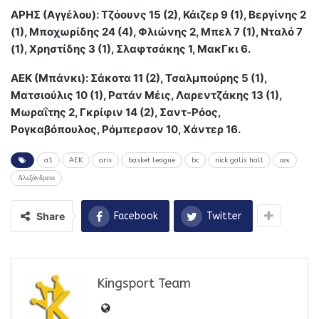
ΑΡΗΣ (Αγγέλου): Τζόουνς 15 (2), Κάιζερ 9 (1), Βεργίνης 2
(1), Μποχωρίδης 24 (4), Φλιώνης 2, Μπελ 7 (1), Νταλό 7
(1), Χρηστίδης 3 (1), Σλαφτσάκης 1, ΜακΓκι 6.
ΑΕΚ (Μπάνκι): Σάκοτα 11 (2), Τσαλμπούρης 5 (1),
Ματσιούλις 10 (1), Ρατάν Μέις, Λαρεντζάκης 13 (1),
Μωραΐτης 2, Γκρίφιν 14 (2), Σαντ-Ρόος,
Ρογκαβόπουλος, Ρόμπερσον 10, Χάντερ 16.
a1
AEK
aris
basket league
bc
nick galis hall
αεκ
Αλεξάνδρειο
Share
Facebook
Twitter
Kingsport Team