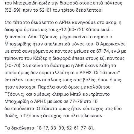
του Μποχωρίδη έριξε την διαφορά στους επτά πόντους
(52-59), πριν το 52-61 του τρίτου δεκαλέπτου.
Στο τέταρτο δεκάλεπτο ο ΑΡΗΣ κυνηγούσε στο σκορ, η
διαφορά έφτασε ως τους -12 (60-72). Κάπου εκεί…
ξυπνησε ο Λάκι Τζόουνς, μέχρι εκείνο το σημείο ο
Μποχωρίδης ήταν απελπιστικά μόνος του. Ο Αμερικανός
με επτά συνεχόμενους πόντους μείωσε σε 67-74, ενώ με
τρίποντο του Κάιζερ η διαφορά έπεσε στους έξι πόντους
(70-76). Σε εκείνο το διάστημα η ΑΕΚ έκανε λάθη τα
οποία όμως δεν εκμεταλλεύτηκε ο ΑΡΗΣ. Οι “κίτρινοι”
έστειλαν τους αντιπάλους τους στις βολές, όπου όμως
ήταν εύστοχοι. Παρόλα αυτά όμως με καλάθι του
Τζόουνς, και αμέσως κλέψιμο Μπελ και τρίποντο
Μποχωρίδη ο ΑΡΗΣ μείωσε σε 77-79 στα 16
δευτερόλεπτα. Ο Σάκοτα όμως ήταν εύστοχος στις δύο
βολές, ο Τζόουνς άστοχος και όλα τελείωσαν.
Τα δεκάλεπτα: 18-17, 33-39, 52-61, 77-81.