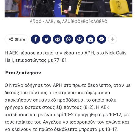
ÁÑÇÓ - ÁÅÊ / 8ç ÁÃÙÍÉÓÔÉÊÇ ÌÐÁÓÊÅÔ
Share
Η ΑΕΚ πέρασε και από την έδρα του ΑΡΗ, στο Nick Galis
Hall, επικρατώντας με 77-81.
Έτσι ξεκίνησαν
Ο Νταλό οδήγησε τον ΑΡΗ στο πρώτο δεκάλεπτο, όταν με
δικούς του πόντους, οι «κίτρινοι» κατάφεραν να
αποκτήσουν σημαντικό προβάδισμα, το οποίο πολύ
γρήγορα έφτασε στους έξι πόντους (8-2). Η ΑΕΚ
αντέδρασε και με ένα σερί 10-2 προηγήθηκε με 10-12, με
τους παίκτες του Αγγέλου να ισορροπούν τον αγώνα και
να κλείνουν το πρώτο δεκάλεπτο μπροστά με 18-17.