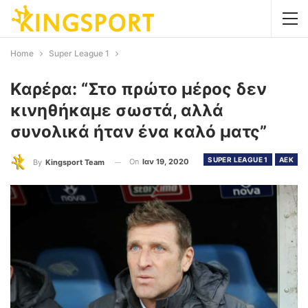
Home
Super League 1
Καρέρα: “Στο πρώτο μέρος δεν
κινηθήκαμε σωστά, αλλά
συνολικά ήταν ένα καλό ματς”
SUPER LEAGUE 1
AEK
On
Ιαν 19, 2020
By
Kingsport Team