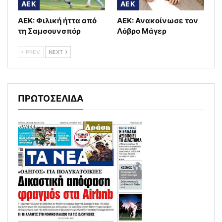
AEK
AEK
ΑΕΚ: Φιλική ήττα από
ΑΕΚ: Ανακοίνωσε τον
τη Σαμσουνσπόρ
Λόβρο Μάγερ
PREV
NEXT
ΠΡΩΤΟΣΕΛΙΔΑ