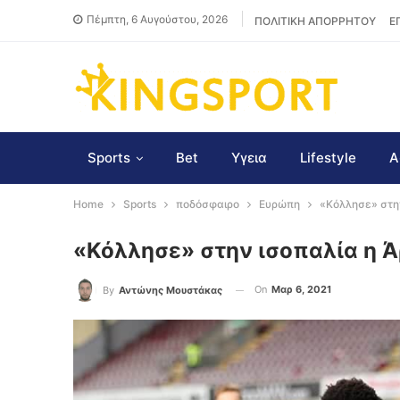
Πέμπτη, 6 Αυγούστου, 2026
ΠΟΛΙΤΙΚΗ ΑΠΟΡΡΗΤΟΥ
Ε
Sports
Bet
Υγεια
Lifestyle
Α
Home
Sports
ποδόσφαιρο
Ευρώπη
«Κόλλησε» στη
«Κόλλησε» στην ισοπαλία η 
On
Μαρ 6, 2021
By
Αντώνης Μουστάκας