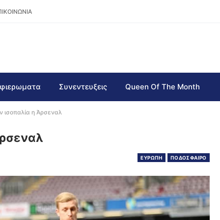
ΠΙΚΟΙΝΩΝΙΑ
φιερωματα
Συνεντευξεις
Queen Of The Month
ν ισοπαλία η Άρσεναλ
Άρσεναλ
ΕΥΡΩΠΗ
ΠΟΔΟΣΦΑΙΡΟ