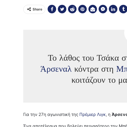
Share
Το λάθος του Τσάκα σ
Άρσεναλ
κόντρα στη
Μπ
κοιτάζουν το μ
Για την 27η αγωνιστική της
Πρέμιερ Λιγκ
, η
Άρσεν
Ένα αποτέλεσμα που βολεύει περισσότερο την Μπέ