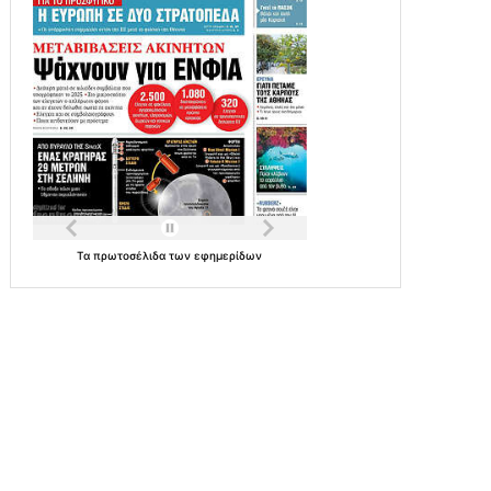
Τα
πρωτοσέλιδα
των
εφημερίδων