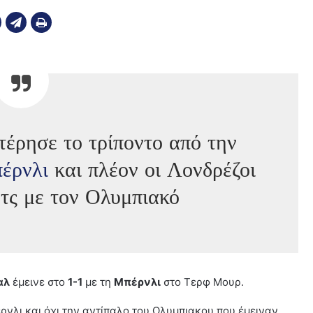
τέρησε το τρίποντο από την
έρνλι
και πλέον οι Λονδρέζοι
ατς με τον Ολυμπιακό
αλ
έμεινε στο
1-1
με τη
Μπέρνλι
στο Τερφ Μουρ.
ρνλι και όχι την αντίπαλο του Ολυμπιακου που έμειναν