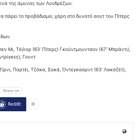
ενά της άμυνας των Λονδρέζων.
να πάρει το προβάδισμα, χάρη στο δυνατό σουτ του Πίτερς
άδων.
ν Μι, Τέιλορ (63’ Πίτερς) Γκούντμουντσον (67’ Μπράντι),
τρίγκες), Γουντ
Τίρνι, Παρτέι, Τζάκα, Σακά, Όντεγκααρντ (63’ Λακαζέτ),
Πρεμιερ λιγκ
ReddIt