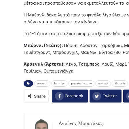
μέτρα και προσπαθούσαν να εκμεταλλευτούν τα κ
Η Μπέρνλι δέκα λεπτά πριν το φινάλε λίγο έλειψε 
ο Λένο να απομάκρυνε τον κίνδυνο.
Το 1-1 ήταν και το τελικό σκορ μεταξύ των δύο ομ
Μπέρνλι (Ντάιτς):
Πόουπ, Λόουτον, Ταρκόβσκι, Μπε
Γουέστγουντ, Μπρόουνχιλ, ΜακΝιλ, Βίντρα (86’ Ρον
Άρσεναλ (Άρτετα):
Λένο, Τσέιμπερς, Λουίζ, Μαρί, 
Γουίλιαν, Ομπαμεγιάνγκ
arsenal
burnley
premier league
αρσεναλ
Μπερνλι
Share
Facebook
Twitter
Αντώνης Μουστάκας