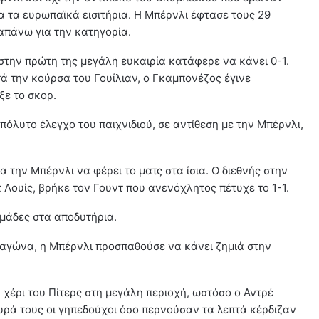
α τα ευρωπαϊκά εισιτήρια. Η Μπέρνλι έφτασε τους 29
απάνω για την κατηγορία.
στην πρώτη της μεγάλη ευκαιρία κατάφερε να κάνει 0-1.
τά την κούρσα του Γουίλιαν, ο Γκαμπονέζος έγινε
ξε το σκορ.
πόλυτο έλεγχο του παιχνιδιού, σε αντίθεση με την Μπέρνλι,
 την Μπέρνλι να φέρει το ματς στα ίσια. Ο διεθνής στην
 Λουίς, βρήκε τον Γουντ που ανενόχλητος πέτυχε το 1-1.
ομάδες στα αποδυτήρια.
 αγώνα, η Μπέρνλι προσπαθούσε να κάνει ζημιά στην
α χέρι του Πίτερς στη μεγάλη περιοχή, ωστόσο ο Αντρέ
υρά τους οι γηπεδούχοι όσο περνούσαν τα λεπτά κέρδιζαν