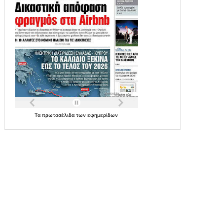
Τα
πρωτοσέλιδα
των
εφημερίδων