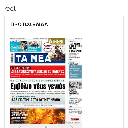
real
ΠΡΩΤΟΣΕΛΙΔΑ