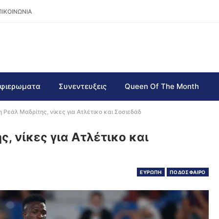
ΠΙΚΟΙΝΩΝΙΑ
φιερωματα
Συνεντευξεις
Queen Of The Month
 η Ρεάλ Μαδρίτης, νίκες για Ατλέτικο και Σοσιεδάδ
ς, νίκες για Ατλέτικο και
ΕΥΡΩΠΗ
ΠΟΔΟΣΦΑΙΡΟ