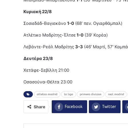
Κυριακή 22/8
Σοσιεδάδ-Βαγιεκάνο
1-0
(68’ πεν. Ογιαρθάμπαλ)
Ατλέτικο Μαδρίτης-Έλτσε
1-0
(39’ Κορέα)
Λεβάντε-Ρεάλ Μαδρίτης
3-3
(46′ Μαρτί, 57′ Καμπάν
Δευτέρα 23/8
Χετάφε-Σεβίλλη 21:00
Οσασούνα-Θέλτα 23:00
atletico madrid
la liga
primera division
real madrid
Share
Facebook
Twitter