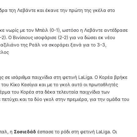
δρα τςη Λεβάντε και έκανε την πρώτη της γκέλα στο
ε νωρίς με τον Μπέιλ (0-1), ωστόσο η Λεβάντε αντέδρασε
). Ο Βινίσιους ισοφάρισε (2-2) για να δώσει εκ νέου
αζιλιάνο της Ρεάλ να σκοράρει ξανά για το 3-3,
έλος
ς σε ισάριθμα παιχνίδια στη φετινή LaLiga. Ο Κορέα βρήκε
του Κίκο Κασίγια και με το γκολ αυτό οι πρωταθλητές
τέρμα του Κορέα στα δέκα τελευταία παιχνίδια των
 πετύχει και τα δύο γκολ στην πρεμιέρα, για την ομάδα του
παλ, η
Σοσιεδάδ
έσπασε το ρόδι στη φετινή LaLiga. Οι