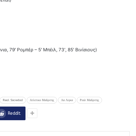
ια, 79′ Ρομπέρ – 5′ Μπέιλ, 73′, 85′ Βινίσιους)
Real Sociedad
Ατλετικο Μαδριτης
Λα Λιγκα
Ρεαλ Μαδριτης
ReddIt