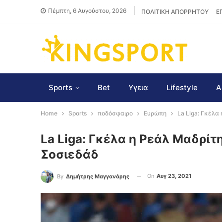
Πέμπτη, 6 Αυγούστου, 2026
ΠΟΛΙΤΙΚΗ ΑΠΟΡΡΗΤΟΥ
Ε
Sports
Bet
Υγεια
Lifestyle
Α
Home
Sports
ποδόσφαιρο
Ευρώπη
La Liga: Γκέλα
La Liga: Γκέλα η Ρεάλ Μαδρίτη
Σοσιεδάδ
On
Αυγ 23, 2021
By
Δημήτρης Μαγγανάρης