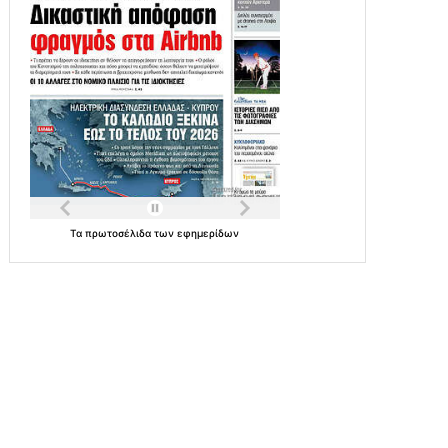
Τα
πρωτοσέλιδα
των
εφημερίδων