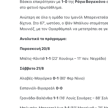
Βάσκοι επικράτησαν με
1-0
της
Ράγιο Βαγιεκάνο
σ
στο φετινό πρωτάθλημα.
Ανώτερη σε όλα η ομάδα του Ιμανόλ Μπαρενετσέα,
δίχτυα. Στο 67’, ωστόσο, ο Ιβάν Μπάλιου σταμάτησε
Μουνιόζ, με τον Ογιαρθάμπαλ να μετατρέπει σε γκ
Αναλυτικά το πρόγραμμα:
Παρασκευή 20/8
Μπέτις-Κάντιθ
1-1
(22′ Χουάνμι – 11′ πεν. Νεγρέδο)
Σάββατο 21/8
Αλαβές-Μαγιόρκα
0-1
(80’ Φερ Νίνιο)
Εσπανιόλ-Βιγιαρεάλ
0-0
Γρανάδα-Βαλένθια
1-1
(16’ Λουίς Σουάρες – 88’ Σολ
Μπιλμπάο-Μπαρτσελόνα
1-1
(50′ Μαρτίνεθ – 75′ Ν