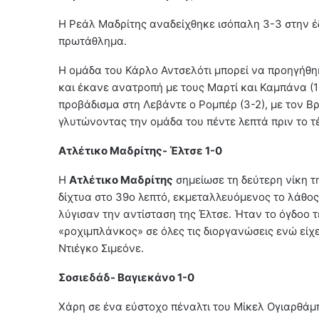
Η Ρεάλ Μαδρίτης αναδείχθηκε ισόπαλη 3-3 στην έ
πρωτάθλημα.
Η ομάδα του Κάρλο Αντσελότι μπορεί να προηγήθηκ
και έκανε ανατροπή με τους Μαρτί και Καμπάνα (1-2
προβάδισμα στη Λεβάντε ο Ρομπέρ (3-2), με τον Βρ
γλυτώνοντας την ομάδα του πέντε λεπτά πριν το τ
Ατλέτικο Μαδρίτης- Έλτσε 1-0
Η
Ατλέτικο Μαδρίτης
σημείωσε τη δεύτερη νίκη τη
δίχτυα στο 39ο λεπτό, εκμεταλλευόμενος το λάθος 
λύγισαν την αντίσταση της Έλτσε. Ήταν το όγδοο 
«ροχιμπλάνκος» σε όλες τις διοργανώσεις ενώ είχε
Ντιέγκο Σιμεόνε.
Σοσιεδάδ- Βαγιεκάνο 1-0
Χάρη σε ένα εύστοχο πέναλτι του Μίκελ Ογιαρθάμ