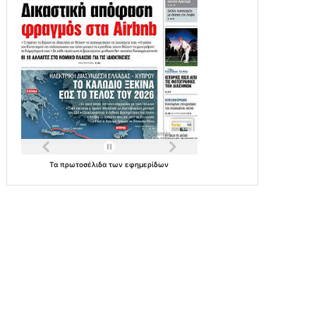
Τα
πρωτοσέλιδα
των
εφημερίδων