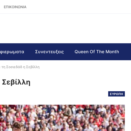
ΕΠΙΚΟΙΝΩΝΙΑ
φιερωματα
Συνεντευξεις
Queen Of The Month
ε τη Σοσιεδάδ η Σεβίλλη
η Σεβίλλη
ΕΥΡΩΠΗ