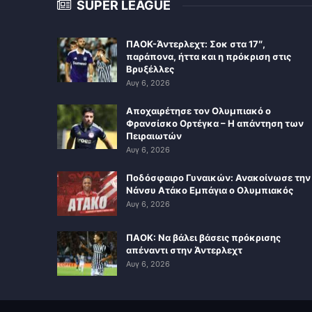
SUPER LEAGUE
ΠΑΟΚ-Άντερλεχτ: Σοκ στα 17″,
παράπονα, ήττα και η πρόκριση στις
Βρυξέλλες
Αυγ 6, 2026
Αποχαιρέτησε τον Ολυμπιακό ο
Φρανσίσκο Ορτέγκα – Η απάντηση των
Πειραιωτών
Αυγ 6, 2026
Ποδόσφαιρο Γυναικών: Ανακοίνωσε την
Νάνσυ Ατάκο Εμπάγια ο Ολυμπιακός
Αυγ 6, 2026
ΠΑΟΚ: Να βάλει βάσεις πρόκρισης
απέναντι στην Άντερλεχτ
Αυγ 6, 2026