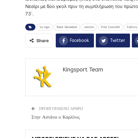
Νεσίρι με δύο γκολ πριν τη συμπλήρωση του πρώτο
73΄.
la liga
Real Sociedad
sevilla
Ρεάλ Σοσιεδάδ
Σεβίλλη
Share
Facebook
Twitter
Kingsport Team
ΠΡΟΗΓΟΥΜΕΝΟ ΑΡΘΡΟ
Στην Αστάνα ο Καρλίτος