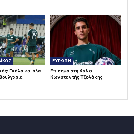
ΪΚΟΣ
ΕΥΡΩΠΗ
ός: Γκέλα και όλα
Επίσημα στη Χαλ ο
 Βουλγαρία
Κωνσταντής Τζολάκης