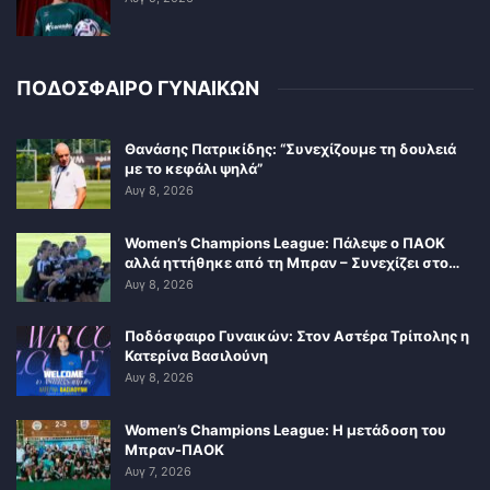
ΠΟΔΟΣΦΑΙΡΟ ΓΥΝΑΙΚΩΝ
Θανάσης Πατρικίδης: “Συνεχίζουμε τη δουλειά
με το κεφάλι ψηλά”
Αυγ 8, 2026
Women’s Champions League: Πάλεψε ο ΠΑΟΚ
αλλά ηττήθηκε από τη Μπραν – Συνεχίζει στο…
Αυγ 8, 2026
Ποδόσφαιρο Γυναικών: Στον Αστέρα Τρίπολης η
Κατερίνα Βασιλούνη
Αυγ 8, 2026
Women’s Champions League: Η μετάδοση του
Μπραν-ΠΑΟΚ
Αυγ 7, 2026