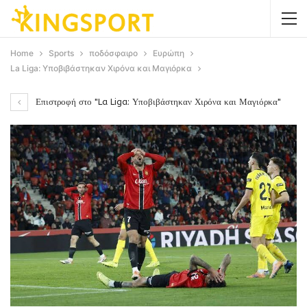
Home
Sports
ποδόσφαιρο
Ευρώπη
La Liga: Υποβιβάστηκαν Χιρόνα και Μαγιόρκα
Επιστροφή στο "La Liga: Υποβιβάστηκαν Χιρόνα και Μαγιόρκα"