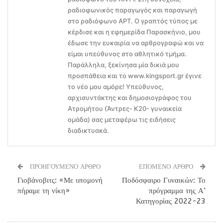
ραδιοφωνικός παραγωγός και παραγωγή
στο ραδιόφωνο ΑΡΤ. Ο γραπτός τύπος με
κέρδισε και η εφημερίδα Παρασκήνιο, μου
έδωσε την ευκαιρία να αρθρογραφώ και να
είμαι υπεύθυνος στο αθλητικό τμήμα.
Παράλληλα, ξεκίνησα μία δικιά μου
προσπάθεια και το www.kingsport.gr έγινε
το νέο μου αμόρε! Υπεύθυνος,
αρχισυντάκτης και δημοσιογράφος του
Ατρομήτου (Άντρες- Κ20- γυναικεία
ομάδα) σας μεταφέρω τις ειδήσεις
διαδικτυακά.
ΠΡΟΗΓΟΥΜΕΝΟ ΑΡΘΡΟ
ΕΠΟΜΕΝΟ ΑΡΘΡΟ
Γιοβάνοβιτς: «Με υπομονή
Ποδόσφαιρο Γυναικών: Το
πήραμε τη νίκη»
πρόγραμμα της Α’
Κατηγορίας 2022-23