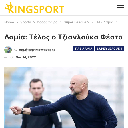
Home
Sports
ποδόσφαιρο
Super League 2
ΠΑΣ Λαμία
Λαμία: Τέλος ο Τζιανλούκα Φέστα
ΠΑΣ ΛΑΜΙΑ
SUPER LEAGUE 1
By
Δημήτρης Μαγγανάρης
On
Νοέ 14, 2022