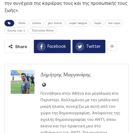
την συνέχεια της καριέρας τους και της προσωπικής τους
ζωής».
festa
Lamia
pas lamia
super league
Λαμία
πασ λαμια
Σουπερ λιγκ 1
Τζανλούκα Φέστα
Share
Facebook
Twitter
Δημήτρης Μαγγανάρης
Γεννήθηκα στην Αθήνα και μεγάλωσα στο
Περιστέρι. Κολλημένος με την μπάλα από
μικρή ηλικία, συνεχίζω με αυτή από τον
χώρο της δημοσιογραφίας. Απόφοιτος της
σχολής δημοσιογραφίας του ΑΝΤ1, όπου
έκανα και την πρακτική μου στο
ραδιόφωνο του ΑΝΤ1. Στη συνέχεια,