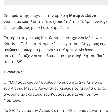
Στο πρώτο της παιχνίδι στον όμιλο η
Μπαρτσελόνα
νίκησε με ευκολία την “σταχτοπούτα” του
Τσάμπιονς Λιγκ
Φερεντσβάρος με 5-1 στο Καμπ Νου.
Τα τέρματα για τους Καταλανους πέτυχαν οι Μέσι, Φατί,
Κουτίνιο, Πεδρι και Ντεμπελέ, ενώ για τους Ούγγρους ειχε
μειώσει προσωρινά με πέναλτι ο Καρατίν. Με δέκα
παίκτες έπαιζαν οι γηπεδούχοι με την αποβολη του Πικέ
απο το 68′.
Ο αγώνας:
Οι “Μπλαουγκράνα” άνοιξαν το σκορ στο 27ο λεπτό με
τον Λιονέλ Μέσι. Ο Αργεντίνος κέρδισε το πέναλτι από το
άγαρμπο μαρκάρισμα του Κοβάσεβιτς και νίκησε τον
Ντιμπούς.
Το 2-0 έγινε με τον Ανσού Φατί στο 42′ που συνεργάστηκε