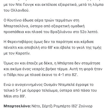
με τον Ντε Γιονγκ και εκτέλεσε εξαιρετικά, μετά τη λόμπα
του Ολλανδού.
Ο Κουτίνιο έδωσε αέρα τριών τερμάτων στη
Μπαρτσελόνα, ύστερα από εξαιρετική ομαδική
προσπάθεια και πλασέ του Βραζιλιάνου στο 52ο λεπτό.
Η Φερεντσβάρος όμως δεν τα παράτησε και κέρδισε
πέναλτι και αποβολή στο 68′ και έβαλε το γκολ της τιμής
με τον Καρατίν.
Όμως αν και έπαιζε με δέκα, η Μπάρτσα δεν σταμάτησε
και ακόμα ένας νεαρός βρήκε τέρμα. Αυτή τη φορά ήταν
ο Πέδρι που με πλασέ έκανε το 4-1 στο 82′.
Ενώ ο αναγεννημένος Ουσμάν Ντεμπελέ έγραψε το
τελικό 5-1 με όμορφο τελείωμα, ύστερα από πάσα του
Μέσι στο 89′.
Μπαρτσελόνα:
Νέτο, Σέρτζι Ρομπέρτο (62′ Ζούνιορ