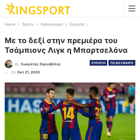
Home
Sports
ποδόσφαιρο
Ευρώπη
Με το δεξί στην πρεμιέρα του
Τσάμπιονς Λιγκ η Μπαρτσελόνα
ΕΥΡΩΠΗ
ΠΟΔΟΣΦΑΙΡΟ
By
Σωκράτης Ζαρναβέλης
On
Οκτ 21, 2020