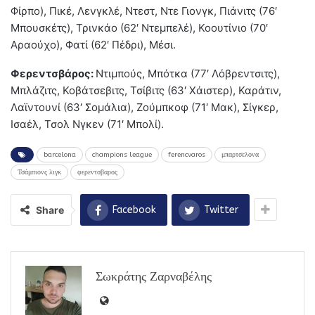
Φίρπο), Πικέ, Λενγκλέ, Ντεστ, Ντε Γιονγκ, Πιάνιτς (76′
Μπουσκέτς), Τρινκάο (62′ Ντεμπελέ), Κοουτίνιο (70′
Αραούχο), Φατί (62′ Πέδρι), Μέσι.
Φερεντσβάρος:
Ντιμπούς, Μπότκα (77′ Λόβρεντσιτς),
Μπλάζιτς, Κοβάτσεβιτς, Τσίβιτς (63′ Χάιστερ), Καράτιν,
Λαϊντουνί (63′ Σομάλια), Ζούμπκοφ (71′ Μακ), Σίγκερ,
Ισαέλ, Τσολ Νγκεν (71′ Μπολί).
barcelona
champions league
ferencvaros
μπαρτσελονα
Τσάμπιονς λιγκ
φερεντσβαρος
Share
Facebook
Twitter
Σωκράτης Ζαρναβέλης