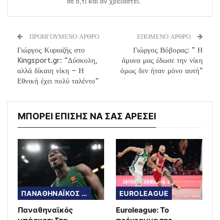
σε ο,τι και αν χρειαστεί.
ΠΡΟΗΓΟΥΜΕΝΟ ΑΡΘΡΟ
ΕΠΟΜΕΝΟ ΑΡΘΡΟ
Γιώργος Κυριαζής στο
Γιώργος Βόβορας: ” Η
Kingsport.gr: “Δύσκολη,
άμυνα μας έδωσε την νίκη
αλλά δίκαιη νίκη – Η
όμως δεν ήταν μόνο αυτή”
Εθνική έχει πολύ ταλέντο”
ΜΠΟΡΕΙ ΕΠΙΣΗΣ ΝΑ ΣΑΣ ΑΡΕΣΕΙ
ΠΑΝΑΘΗΝΑΪΚΟΣ ΜΠΑΣΚΕΤ
EUROLEAGUE
Παναθηναϊκός
Euroleague: Το