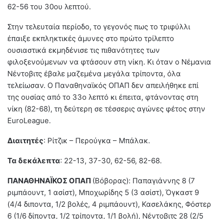
62-56 του 30ου λεπτού.
Στην τελευταία περίοδο, το γεγονός πως το τριφύλλι
έπαιξε εκπληκτικές άμυνες στο πρώτο τρίλεπτο
ουσιαστικά εκμηδένισε τις πιθανότητες των
φιλοξενούμενων να φτάσουν στη νίκη. Κι όταν ο Νέμανια
Νέντοβιτς έβαλε μαζεμένα μεγάλα τρίποντα, όλα
τελείωσαν. Ο Παναθηναϊκός ΟΠΑΠ δεν απειλήθηκε επί
της ουσίας από το 33ο λεπτό κι έπειτα, φτάνοντας στη
νίκη (82-68), τη δεύτερη σε τέσσερις αγώνες φέτος στην
EuroLeague.
Διαιτητές
: Ρίτζικ – Περούγκα – Μπάλακ.
Τα δεκάλεπτα
: 22-13, 37-30, 62-56, 82-68.
ΠΑΝΑΘΗΝΑΪΚΟΣ ΟΠΑΠ
(Βόβορας): Παπαγιάννης 8 (7
ριμπάουντ, 1 ασίστ), Μποχωρίδης 5 (3 ασίστ), Όγκαστ 9
(4/4 διποντα, 1/2 βολές, 4 ριμπάουντ), Κασελάκης, Φόστερ
6 (1/6 δίποντα, 1/2 τρίποντα, 1/1 βολή), Νέντοβιτς 28 (2/5