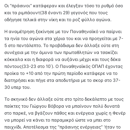
Οι “πράσινοι” κατάφεραν και έλεγξαν τόσο το ρυθμό όσο
και τα ριμπάουντ(38 έναντι 29) γεγονός που τους
οδήγησε τελικά στην νίκη και το ροζ φύλλο αγώνα.
Η αναμέτρηση ξεκίνησε με τον Παναθηναϊκό να παίρνει
τα ηνία του αγώνα στα χέρια του και να προηγείται με 7-
5 στο πεντάλεπτο. Το προβάδισμα δεν άλλαξε ούτε στη
συνέχεια με την άμυνα των πρωταθλητών να τσακίζει
κόκκαλα και η διαφορά να αυξάνει μέχρι και τους δέκα
πόντους(33-23 στο 10΄). Ο Παναθηναϊκός ΟΠΑΠ έχοντας
προίκα το +10 από την πρώτη περίοδο κατάφερε να το
διατηρήσει και πήγε στα αποδυτήρια με το σκορ στο 37-
30 υπερ του.
Το σκηνικό δεν άλλαξε ούτε στο τρίτο δεκάλεπτο με τους
παίκτες του Γιώργου Βόβορα να μπαίνουν πολύ δυνατά
στο παρκέ, να βγάζουν πάθος και ενέργεια χωρίς η Φενέρ
να μπορεί να κάνει το παραμικρό ώστε να μπει στο
παιχνίδι. Αποτέλεσμα της “πράσινης ενέργειας” ‘ήταν το