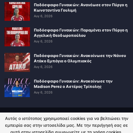
Ποδόσφαιρο Γυναικών: Ανανέωσε στον Πύργο η
Κωνσταντίνα Γουλιμή
Αυγ 6, 2026
Ποδόσφαιρο Γυναικών: Παραμένει στον Πύργο η
Αγγελική Θεοδωροπούλου
Αυγ 6, 2026
Ποδόσφαιρο Γυναικών: Ανακοίνωσε την Νάνσυ
Ατάκο Εμπάγια ο Ολυμπιακός
Αυγ 6, 2026
Ποδόσφαιρο Γυναικών: Ανακοίνωσε την
Madison Perez ο Αστέρας Τρίπολης
Αυγ 6, 2026
Αυτός ο ιστότοπος χρησιμοποιεί cookies για να βελτιώσει την
ΠΟΛΙΤΙΚΗ ΑΠΟΡΡΗΤΟΥ
ΕΠΙΚΟΙΝΩΝΙΑ
εμπειρία σας στην ιστοσελίδα μας. Με την περιήγησή σας σε
αυτή στην ιστοσελίδα συμφωνείτε με τη χρήση cookies.