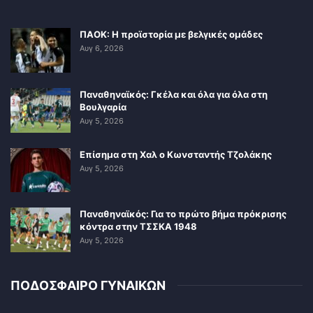
ΠΑΟΚ: Η προϊστορία με βελγικές ομάδες
Αυγ 6, 2026
Παναθηναϊκός: Γκέλα και όλα για όλα στη
Βουλγαρία
Αυγ 5, 2026
Επίσημα στη Χαλ ο Κωνσταντής Τζολάκης
Αυγ 5, 2026
Παναθηναϊκός: Για το πρώτο βήμα πρόκρισης
κόντρα στην ΤΣΣΚΑ 1948
Αυγ 5, 2026
ΠΟΔΟΣΦΑΙΡΟ ΓΥΝΑΙΚΩΝ