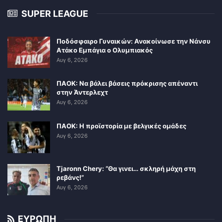
SUPER LEAGUE
Ποδόσφαιρο Γυναικών: Ανακοίνωσε την Νάνσυ
Ατάκο Εμπάγια ο Ολυμπιακός
Αυγ 6, 2026
ΠΑΟΚ: Να βάλει βάσεις πρόκρισης απέναντι
στην Άντερλεχτ
Αυγ 6, 2026
ΠΑΟΚ: Η προϊστορία με βελγικές ομάδες
Αυγ 6, 2026
Tjaronn Chery: “Θα γινει… σκληρή μάχη στη
ρεβάνς!”
Αυγ 6, 2026
ΕΥΡΩΠΗ