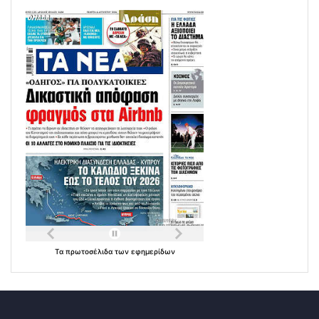
Τα
πρωτοσέλιδα
των
εφημερίδων