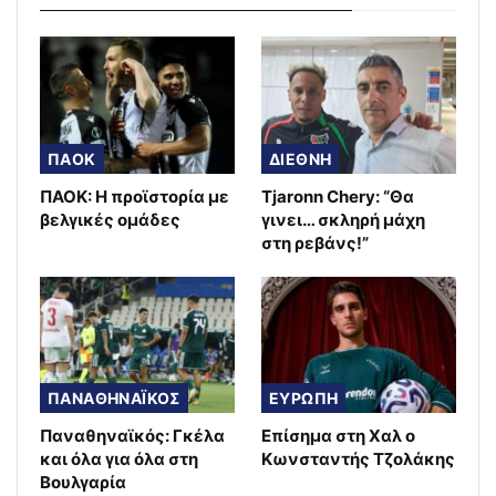
ΠΑΟΚ
ΔΙΕΘΝΗ
ΠΑΟΚ: Η προϊστορία με
Tjaronn Chery: “Θα
βελγικές ομάδες
γινει… σκληρή μάχη
στη ρεβάνς!”
ΠΑΝΑΘΗΝΑΪΚΟΣ
ΕΥΡΩΠΗ
Παναθηναϊκός: Γκέλα
Επίσημα στη Χαλ ο
και όλα για όλα στη
Κωνσταντής Τζολάκης
Βουλγαρία