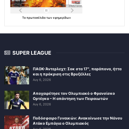
Τα
πρωτοσέλιδα
των
εφημερίδων
SUPER LEAGUE
ΠΑΟΚ-Άντερλεχτ: Σοκ στα 17″, παράπονα, ήττα
και η πρόκριση στις Βρυξέλλες
Αυγ 6, 2026
Αποχαιρέτησε τον Ολυμπιακό ο Φρανσίσκο
Ορτέγκα – Η απάντηση των Πειραιωτών
Αυγ 6, 2026
Ποδόσφαιρο Γυναικών: Ανακοίνωσε την Νάνσυ
Ατάκο Εμπάγια ο Ολυμπιακός