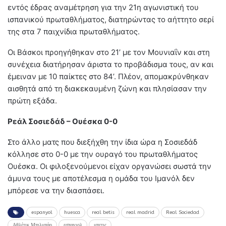
εντός έδρας αναμέτρηση για την 21η αγωνιστική του
ισπανικού πρωταθλήματος, διατηρώντας το αήττητο σερί
της στα 7 παιχνίδια πρωταθλήματος.
Οι Βάσκοι προηγήθηκαν στο 21’ με τον Μουνιαΐν και στη
συνέχεια διατήρησαν άριστα το προβάδισμα τους, αν και
έμειναν με 10 παίκτες στο 84’. Πλέον, απομακρύνθηκαν
αισθητά από τη διακεκαυμένη ζώνη και πλησίασαν την
πρώτη εξάδα.
Ρεάλ Σοσιεδάδ – Ουέσκα 0-0
Στο άλλο ματς που διεξήχθη την ίδια ώρα η Σοσιεδάδ
κόλλησε στο 0-0 με την ουραγό του πρωταθλήματος
Ουέσκα. Οι φιλοξενούμενοι είχαν οργανώσει σωστά την
άμυνα τους με αποτέλεσμα η ομάδα του Ιμανόλ δεν
μπόρεσε να την διασπάσει.
espanyol
huesca
real betis
real madrid
Real Sociedad
Αθλέτικ Μπιλμπάο
εσπανιολ
μπετις