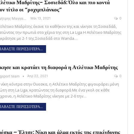
λέτικο Μαδρίτης- Σοσιεδάδ: Όλο και πιο κοντά
ον τίτλο οι “ροχιμπλάνκος”
Δημήτρης Μαγγανάρης
Μάι 13, 2021
0
Ατλέτικο Μαδρίτης έκανε το καθήκον της και νίκησε τη Σοσιεδάδ,
ατώντας την πρωτιά στα χέρια της στη La Liga H Ατλέτικο Μαδρίτης
ικράτησε με 2-1 της Σοσιεδάδ στο Wanda…
ΙΑΒΑΣΤΕ ΠΕΡΙΣΣΟΤΕΡΑ...
κησε και κρατάει τη διαφορά η Ατλέτικο Μαδρίτης
gsport team
Απρ 22, 2021
0
 νίκη κόντρα στην Ουεσκα, η Ατλέτικο Μαδρίτης φιγουράρει μόνη
ώτη στη La Liga, κρατώντας τη διαφορά Με ένα γκολ σε κάθε
ίχρονο, η Ατλέτικο Μαδρίτης νίκησε με 2-0 την…
ΙΑΒΑΣΤΕ ΠΕΡΙΣΣΟΤΕΡΑ...
έσκα – Έλτσε: Νίκη και άλμα εκτός της επικίνδυνης