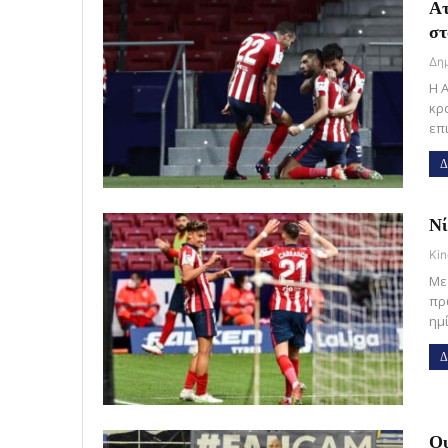
Ατ
στ
Η 
κρ
επ
Δ
Νί
Kin
Με
πρ
ημ
Δ
Ου