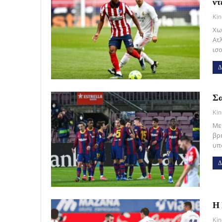
ντ
Kin
Χω
Ατ
ισ
Δ
Σα
Kin
Με
βρ
υπ
Δ
Η 
Kin