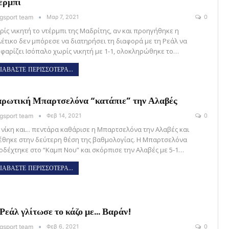
έρμπι
gsport team
Μαρ 7, 2021
0
ρίς νικητή το ντέρμπι της Μαδρίτης, αν και προηγήθηκε η
λέτικο δεν μπόρεσε να διατηρήσει τη διαφορά με τη Ρεάλ να
οφαρίζει Ισόπαλο χωρίς νικητή με 1-1, ολοκληρώθηκε το…
ΙΑΒΑΣΤΕ ΠΕΡΙΣΣΟΤΕΡΑ...
ρωτική Μπαρτσελόνα “κατάπιε” την Αλαβές
gsport team
Φεβ 14, 2021
0
 νίκη και... πεντάρα καθάρισε η Μπαρτσελόνα την Αλαβές και
έθηκε στην δεύτερη θέση της βαθμολογίας. Η Μπαρτσελόνα
οδέχτηκε στο “Καμπ Νου” και σκόρπισε την Αλαβές με 5-1…
ΙΑΒΑΣΤΕ ΠΕΡΙΣΣΟΤΕΡΑ...
Ρεάλ γλίτωσε το κάζο με… Βαράν!
gsport team
Φεβ 6, 2021
0