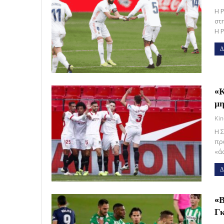
Η 
στ
Η 
Δ
«Κ
μη
Kin
Η 
πρ
«ά
Δ
«Β
Γκ