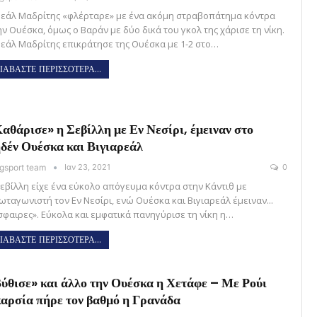
Ρεάλ Μαδρίτης «φλέρταρε» με ένα ακόμη στραβοπάτημα κόντρα
ην Ουέσκα, όμως ο Βαράν με δύο δικά του γκολ της χάρισε τη νίκη.
Ρεάλ Μαδρίτης επικράτησε της Ουέσκα με 1-2 στο…
ΙΑΒΑΣΤΕ ΠΕΡΙΣΣΟΤΕΡΑ...
αθάρισε» η Σεβίλλη με Εν Νεσίρι, έμειναν στο
δέν Ουέσκα και Βιγιαρεάλ
gsport team
Ιαν 23, 2021
0
Σεβίλλη είχε ένα εύκολο απόγευμα κόντρα στην Κάντιθ με
ωταγωνιστή τον Εν Νεσίρι, ενώ Ουέσκα και Βιγιαρεάλ έμειναν...
σφαιρες». Εύκολα και εμφατικά πανηγύρισε τη νίκη η…
ΙΑΒΑΣΤΕ ΠΕΡΙΣΣΟΤΕΡΑ...
ύθισε» και άλλο την Ουέσκα η Χετάφε – Με Ρούι
αρσία πήρε τον βαθμό η Γρανάδα