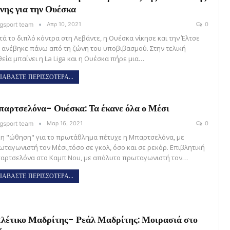
νης για την Ουέσκα
gsport team
Απρ 10, 2021
0
τά το διπλό κόντρα στη Λεβάντε, η Ουέσκα νίκησε και την Έλτσε
ι ανέβηκε πάνω από τη ζώνη του υποβιβασμού. Στην τελική
θεία μπαίνει η La Liga και η Ουέσκα πήρε μια…
ΙΑΒΑΣΤΕ ΠΕΡΙΣΣΟΤΕΡΑ...
αρτσελόνα- Ουέσκα: Τα έκανε όλα ο Μέσι
gsport team
Μαρ 16, 2021
0
κη "ώθηση" για το πρωτάθλημα πέτυχε η Μπαρτσελόνα, με
ωταγωνιστή τον Μέσι,τόσο σε γκολ, όσο και σε ρεκόρ. Επιβλητική
αρτσελόνα στο Καμπ Νου, με απόλυτο πρωταγωνιστή τον…
ΙΑΒΑΣΤΕ ΠΕΡΙΣΣΟΤΕΡΑ...
λέτικο Μαδρίτης- Ρεάλ Μαδρίτης: Μοιρασιά στο