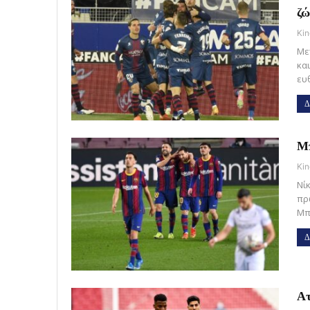
ζώ
Kin
Με
κα
ευ
Δ
Μπ
Kin
Νί
πρ
Μπ
Δ
Ατ