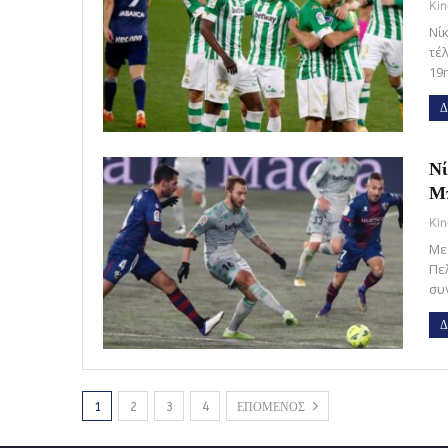
Kin
Νί
τέλ
19η
Δ
Νί
Μπ
Kin
Με
Πε
συ
Δ
1
2
3
4
ΕΠΟΜΕΝΟΣ