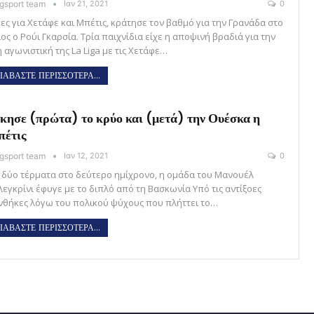
gsport team
Ιαν 21, 2021
0
κες για Χετάφε και Μπέτις, κράτησε τον βαθμό για την Γρανάδα στο
ος ο Ρούι Γκαρσία. Τρία παιχνίδια είχε η αποψινή βραδιά για την
 αγωνιστική της La Liga με τις Χετάφε…
ΙΑΒΑΣΤΕ ΠΕΡΙΣΣΟΤΕΡΑ...
κησε (πρώτα) το κρύο και (μετά) την Ουέσκα η
έτις
gsport team
Ιαν 12, 2021
0
 δύο τέρματα στο δεύτερο ημίχρονο, η ομάδα του Μανουέλ
λεγκρίνι έφυγε με το διπλό από τη Βασκωνία Υπό τις αντίξοες
νθήκες λόγω του πολικού ψύχους που πλήττει το…
ΙΑΒΑΣΤΕ ΠΕΡΙΣΣΟΤΕΡΑ...