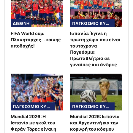
ΔΙΕΘΝΗ
ΠΑΓΚΟΣΜΙΟ ΚΥΠΕΛΛΟ
FIFA World cup:
Ισπανία: Έγινε η
Πλανητάρχες… κοινής
πρώτη χώρα που είναι
αποδοχής!
ταυτόχρονα
Παγκόσμια
Πρωταθλήτρια σε
γυναίκες και άνδρες
ΠΑΓΚΟΣΜΙΟ ΚΥΠΕΛΛΟ
ΠΑΓΚΟΣΜΙΟ ΚΥΠΕΛΛΟ
Mundial 2026: Η
Mundial 2026: Ισπανία
Ισπανία με γκολ του
και Αργεντινή για την
Φεράν Τόρες είναι η
κορυφή του κόσμου