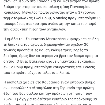
στον Ισημερινό στο Κάνσας Σίτι και κατέκτησε τον πρώτο
βαθμό της ιστορίας του σε τελική φάση Παγκοσμίου
Κυπέλλου. Μεγάλος πρωταγωνιστής ήταν ο 37χρονος
τερματοφύλακας Έλοϊ Ρουμ, ο οποίος πραγματοποίησε 15
αποκρούσεις και κράτησε ανέπαφη την εστία του παρά
την ασφυκτική πίεση των αντιπάλων.
Η ομάδα του Σεμπαστιάν Μπεκασέσε κυριάρχησε σε όλη
τη διάρκεια του αγώνα, δημιουργώντας σχεδόν 30
τελικές προσπάθειες και σημάδεψε τρεις φορές τα
δοκάρια, όμως δεν κατάφερε να βρει τον δρόμο προς τα
δίχτυα. Ο Ένερ Βαλένσια έχασε σημαντικές ευκαιρίες,
ενώ ο Ρουμ πραγματοποίησε καθοριστικές επεμβάσεις
από το πρώτο μέχρι το τελευταίο λεπτό.
Η ισοπαλία χάρισε στο Κουρασάο έναν ιστορικό βαθμό,
ενώ παράλληλα εξασφάλισε στη Γερμανία την πρώτη
θέση του 5ου ομίλου και την πρόκριση στη φάση των
«32». Η μάχη για το δεύτερο εισιτήριο της πρόκρισης θα
κριθεί την τελευταία αγωνιστική, με Ισημερινό, Ακτή