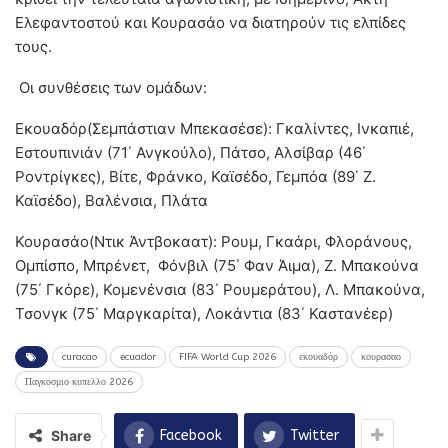
Ελεφαντοστού και Κουρασάο να διατηρούν τις ελπίδες
τους.
Οι συνθέσεις των ομάδων:
Εκουαδόρ(Σεμπάστιαν Μπεκασέσε): Γκαλίντες, Ινκαπιέ,
Εστουπινιάν (71΄ Ανγκούλο), Πάτσο, Αλσίβαρ (46΄
Ροντρίγκες), Βίτε, Φράνκο, Καϊσέδο, Γεμπόα (89΄ Ζ.
Καϊσέδο), Βαλένσια, Πλάτα
Κουρασάο(Ντικ Άντβοκαατ): Ρουμ, Γκαάρι, Φλοράνους,
Ομπίσπο, Μπρένετ, Φόνβιλ (75΄ Φαν Άιμα), Ζ. Μπακούνα
(75΄ Γκόρε), Κομενένσια (83΄ Ρουμεράτου), Λ. Μπακούνα,
Τσονγκ (75΄ Μαργκαρίτα), Λοκάντια (83΄ Καστανέερ)
curacao
ecuador
FIFA World Cup 2026
εκουαδόρ
κουρασαο
Παγκοσμιο κυπελλο 2026
Share
Facebook
Twitter