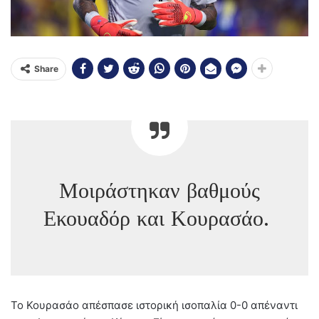
Share
Μοιράστηκαν
βα
θμούς
Εκουαδόρ και
Κουρασάο
.
Το Κουρασάο απέσπασε ιστορική ισοπαλία 0-0 απέναντι