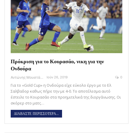
Πρόκριση για το Κουρασάο, νικη για την
Ονδούρα
Αντώνης Μουστάκας
Ιούν 26, 2019
0
Για το «Gold Cup» η Ονδούρα είχε εύκολο έργο με το Ελ
Σαλβαδορ καθως πήρε την με 4-0. Το αποτέλεσμα αυτό
έστειλε το Κουρασάο στα προημιτελικά της διοργάνωσης. Οι
σκόρερ στο ματς…
ΔΙΑΒΑΣΤΕ ΠΕΡΙΣΣΟΤΕΡΑ...