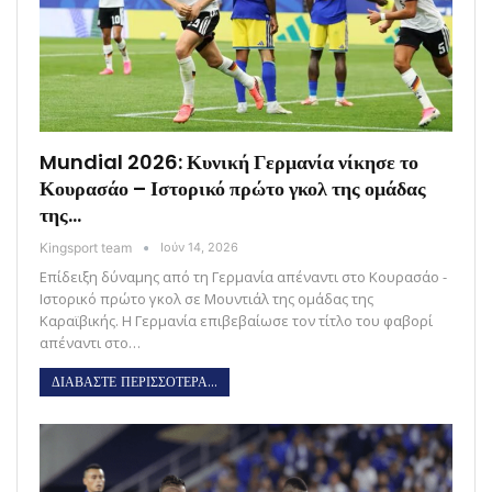
Mundial 2026: Κυνική Γερμανία νίκησε το
Κουρασάο – Ιστορικό πρώτο γκολ της ομάδας
της…
Kingsport team
Ιούν 14, 2026
Επίδειξη δύναμης από τη Γερμανία απέναντι στο Κουρασάο -
Ιστορικό πρώτο γκολ σε Μουντιάλ της ομάδας της
Καραϊβικής. Η Γερμανία επιβεβαίωσε τον τίτλο του φαβορί
απέναντι στο…
ΔΙΑΒΑΣΤΕ ΠΕΡΙΣΣΟΤΕΡΑ...