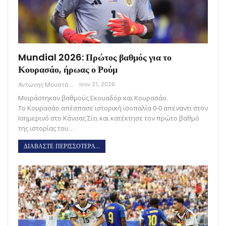
Mundial 2026: Πρώτος βαθμός για το
Κουρασάο, ήρωας ο Ρούμ
Αντώνης Μουστάκας
Ιούν 21, 2026
Μοιράστηκαν βαθμούς Εκουαδόρ και Κουρασάο.
Το Κουρασάο απέσπασε ιστορική ισοπαλία 0-0 απέναντι στον
Ισημερινό στο Κάνσας Σίτι και κατέκτησε τον πρώτο βαθμό
της ιστορίας του…
ΔΙΑΒΑΣΤΕ ΠΕΡΙΣΣΟΤΕΡΑ...