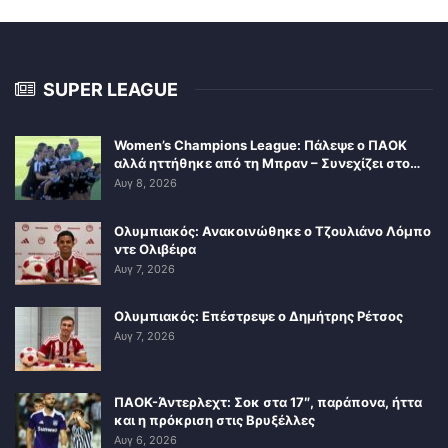
SUPER LEAGUE
Women’s Champions League: Πάλεψε ο ΠΑΟΚ
αλλά ηττήθηκε από τη Μπραν – Συνεχίζει στο…
Αυγ 8, 2026
Ολυμπιακός: Ανακοινώθηκε ο Τζουλιάνο Λόμπο
ντε Ολιβέιρα
Αυγ 7, 2026
Ολυμπιακός: Επέστρεψε ο Δημήτρης Ρέτσος
Αυγ 7, 2026
ΠΑΟΚ-Άντερλεχτ: Σοκ στα 17″, παράπονα, ήττα
και η πρόκριση στις Βρυξέλλες
Αυγ 6, 2026