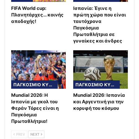
FIFA World cup:
Ισπανία: Έγινε η
Πλανητάρχες… κοινής
πρώτη χώρα που είναι
αποδοχής!
ταυτόχρονα
Παγκόσμια
Πρωταθλήτρια σε
γυναίκες και άνδρες
ΠΑΓΚΟΣΜΙΟ ΚΥΠΕΛΛΟ
ΠΑΓΚΟΣΜΙΟ ΚΥΠΕΛΛΟ
Mundial 2026: Η
Mundial 2026: Ισπανία
Ισπανία με γκολ του
και Αργεντινή για την
Φεράν Τόρες είναι η
κορυφή του κόσμου
Παγκόσμια
Πρωταθλήτρια!
PREV
NEXT