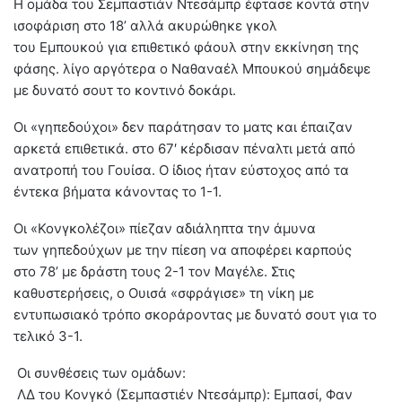
Η ομάδα του Σεμπαστιάν Ντεσάμπρ έφτασε κοντά στην
ισοφάριση στο 18’ αλλά ακυρώθηκε γκολ
του Εμπουκού για επιθετικό φάουλ στην εκκίνηση της
φάσης. λίγο αργότερα ο Ναθαναέλ Μπουκού σημάδεψε
με δυνατό σουτ το κοντινό δοκάρι.
Οι «γηπεδούχοι» δεν παράτησαν το ματς και έπαιζαν
αρκετά επιθετικά. στο 67′ κέρδισαν πέναλτι μετά από
ανατροπή του Γουίσα. Ο ίδιος ήταν εύστοχος από τα
έντεκα βήματα κάνοντας το 1-1.
Οι «Κονγκολέζοι» πίεζαν αδιάληπτα την άμυνα
των γηπεδούχων με την πίεση να αποφέρει καρπούς
στο 78’ με δράστη τους 2-1 τον Μαγέλε. Στις
καθυστερήσεις, ο Ουισά «σφράγισε» τη νίκη με
εντυπωσιακό τρόπο σκοράροντας με δυνατό σουτ για το
τελικό 3-1.
Οι συνθέσεις των ομάδων:
ΛΔ του Κονγκό (Σεμπαστιέν Ντεσάμπρ): Εμπασί, Φαν