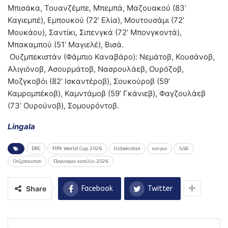
Μπισάκα, Τουανζέμπε, Μπεμπά, Μαζουακού (83’
Καγιεμπέ), Εμπουκού (72’ Ελία), Μουτουσάμι (72’
Μουκάου), Σαντίκι, Σιπενγκά (72’ Μπονγκοντά),
Μπακαμπού (51’ Μαγιελέ), Βισά.
Ουζμπεκιστάν (Φάμπιο Καναβάρο): Νεμάτοβ, Κουσάνοβ,
Αλιγιόνοβ, Ασουρμάτοβ, Νασρουλάεβ, Ουρόζοβ,
Μοζγκοβόι (82’ Ισκαντέροβ), Σουκούροβ (59’
Καμρομπέκοβ), Καμντάμοβ (59’ Γκάνιεβ), Φαγζουλάεβ
(73’ Ουρούνοβ), Σομουρόντοβ.
Lingala
DRC
FIFA World Cup 2026
Uzbekistan
κονγκο
ΛΔΚ
Ουζμπεκισταν
Παγκοσμιο κυπελλο 2026
Share
Facebook
Twitter