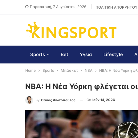
Παρασκευή, 7 Αυγούστου, 2026
ΠΟΛΙΤΙΚΗ ΑΠΟΡΡΗΤΟΥ
Sports
Bet
Υγεια
Lifestyle
Α
Home
Sports
Μπάσκετ
NBA
NBA: Η Νέα Υόρκη φλέ
NBA: Η Νέα Υόρκη φλέγεται οι
On
Ιούν 14, 2026
By
Θάνος Φωτόπουλος