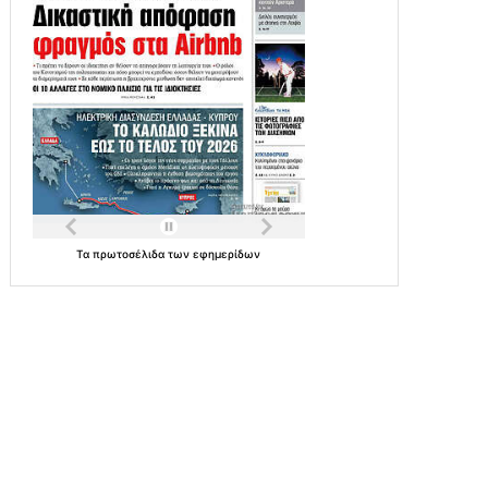
Τα
πρωτοσέλιδα
των
εφημερίδων