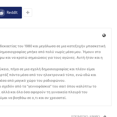
ReddIt
 δεκαετίας του 1980 και μεγάλωσα σε μια κατεξοχήν μπασκετική
ς δημοσιογραφίας μπήκε από πολύ νωρίς μέσα μου. Ήμουν στο
ω και να κρατώ σημειώσεις για τους αγώνες. Αυτή ήταν και η
ύκειο, πήγα σε μια σχολή δημοσιογραφίας και πλέον είμαι
ρτάζ πάντα μέσα από τον ηλεκτρονικό τύπο, ενώ εδώ και
μέσα από μαγικό χώρο του ραδιοφώνου.
ει σχεδόν από τα "γεννοφάσκια" του σαιτ όπου καλύπτω το
αλλά και όλα όσα αφορούν τη γυναικεία πλευρά του
μαι να βοηθάω σε ο,τι και αν χρειαστεί.
ΕΠΟΜΕΝΟ ΑΡΘΡΟ