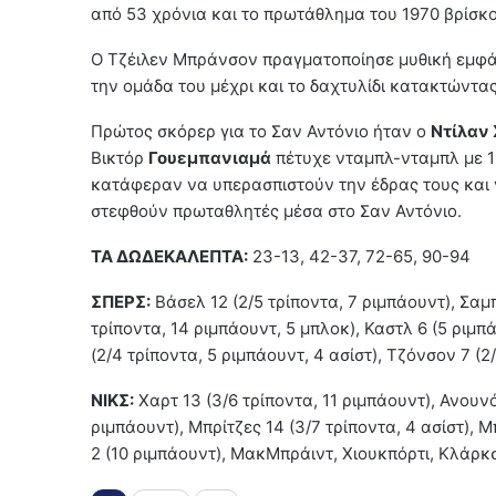
από 53 χρόνια και το πρωτάθλημα του 1970 βρίσκο
Ο Τζέιλεν Μπράνσον πραγματοποίησε μυθική εμφά
την ομάδα του μέχρι και το δαχτυλίδι κατακτώντα
Πρώτος σκόρερ για το Σαν Αντόνιο ήταν ο
Ντίλαν
Βικτόρ
Γουεμπανιαμά
πέτυχε νταμπλ-νταμπλ με 19
κατάφεραν να υπερασπιστούν την έδρας τους και
στεφθούν πρωταθλητές μέσα στο Σαν Αντόνιο.
ΤΑ ΔΩΔΕΚΑΛΕΠΤΑ:
23-13, 42-37, 72-65, 90-94
ΣΠΕΡΣ:
Βάσελ 12 (2/5 τρίποντα, 7 ριμπάουντ), Σαμπ
τρίποντα, 14 ριμπάουντ, 5 μπλοκ), Καστλ 6 (5 ριμπά
(2/4 τρίποντα, 5 ριμπάουντ, 4 ασίστ), Τζόνσον 7 (
ΝΙΚΣ:
Χαρτ 13 (3/6 τρίποντα, 11 ριμπάουντ), Ανουνό
ριμπάουντ), Μπρίτζες 14 (3/7 τρίποντα, 4 ασίστ),
2 (10 ριμπάουντ), ΜακΜπράιντ, Χιουκπόρτι, Κλάρκ