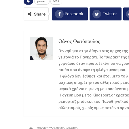
μπασκετ
ΝΒΑ
Share
Facebook
Twitter
Θάνος Φωτόπουλος
Γεννήθηκα στην Αθήνα στις αρχές της
γειτονιά το Παγκράτι. Το "σαράκι" τη
γυμνάσιο όταν πρωτοξεκίνησα να γράφ
σπίθα που άναψε τη φλόγα μέσα μου.
Η φλόγα δεν έσβησε και έτσι μετά το λ
μάχιμος υπηρέτης του αθλητικού ρεπο
μερικά χρόνια η φωνή μου ακούγεται 
Η σχέση μου με το Kingsport.gr κρατά
ρεπορτάζ μπάσκετ του Παναθηναϊκού, 
αθλητισμού, χωρίς όμως ποτέ να αρνού
ΠΡΟΗΓΟΥΜΕΝΟ ΑΡΘΡΟ