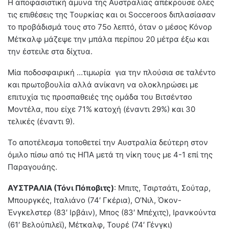
Η αποφασιστική άμυνα της Αυστραλίας απέκρουσε όλες
τις επιθέσεις της Τουρκίας και οι Socceroos διπλασίασαν
το προβάδισμά τους στο 75ο λεπτό, όταν ο μέσος Κόνορ
Μέτκαλφ μάζεψε την μπάλα περίπου 20 μέτρα έξω και
την έστειλε στα δίχτυα.
Μία ποδοσφαιρική …τιμωρία για την πλούσια σε ταλέντο
και πρωτοβουλία αλλά ανίκανη να ολοκληρώσει με
επιτυχία τις προσπαθειές της ομάδα του Βιτσέντσο
Μοντέλα, που είχε 71% κατοχή (έναντι 29%) και 30
τελικές (έναντι 9).
Το αποτέλεσμα τοποθετεί την Αυστραλία δεύτερη στον
όμιλο πίσω από τις ΗΠΑ μετά τη νίκη τους με 4-1 επί της
Παραγουάης.
ΑΥΣΤΡΑΛΙΑ (Τόνι Πόποβιτς)
: Μπιτς, Τσιρτσάτι, Σούταρ,
Μπουργκές, Ιταλιάνο (74′ Γκέρια), Ο’Νιλ, Όκον-
Ένγκελστερ (83′ Ιρβάιν), Μπος (83′ Μπέχιτς), Ιρανκούντα
(61′ Βελούπιλεϊ), Μέτκαλφ, Τουρέ (74′ Γένγκι)