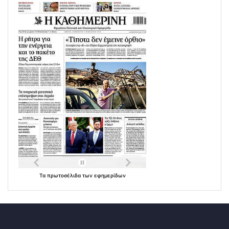
Τα
πρωτοσέλιδα
των
εφημερίδων