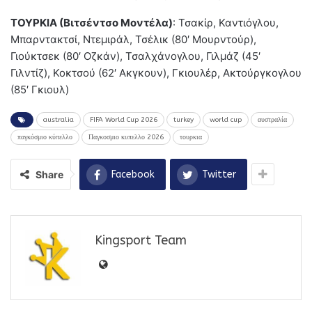
ΤΟΥΡΚΙΑ (Βιτσέντσο Μοντέλα)
: Τσακίρ, Καντιόγλου,
Μπαρντακτσί, Ντεμιράλ, Τσέλικ (80′ Μουρντούρ),
Γιούκτσεκ (80′ Οζκάν), Τσαλχάνογλου, Γιλμάζ (45′
Γιλντίζ), Κοκτσού (62′ Ακγκουν), Γκιουλέρ, Ακτούργκογλου
(85′ Γκιουλ)
australia
FIFA World Cup 2026
turkey
world cup
αυστραλία
παγκόσμιο κύπελλο
Παγκοσμιο κυπελλο 2026
τουρκια
Share
Facebook
Twitter
Kingsport Team