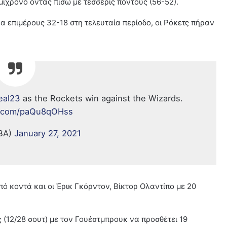
ημίχρονο όντας πίσω με τέσσερις πόντους (56-52).
να επιμέρους 32-18 στη τελευταία περίοδο, οι Ρόκετς πήραν
eal23
as the Rockets win against the Wizards.
er.com/paQu8qOHss
BA)
January 27, 2021
πό κοντά και οι Έρικ Γκόρντον, Βίκτορ Ολαντίπο με 20
 (12/28 σουτ) με τον Γουέστμπρουκ να προσθέτει 19