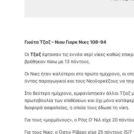
Γιούτα Τζαζ – Νιου Γιορκ Νικς 108-94
Οι
Τζαζ
έφτασαν τις εννέα σερί νίκες καθώς επικ
βρέθηκαν πίσω με 13 πόντους.
Οι Νικς ήταν καλύτεροι στο πρώτο ημίχρονο, οι οπ
όντας παραγωγικοί και τους Νεοϋορκέζους να πηγ
Στο δεύτερο ημίχρονο, εμφανίστηκαν άλλοι Τζαζ μ
πρωτοβουλία των επιθέσεων και όχι μόνο κατάφερ
διαφορά ασφαλείας, η οποία τους έδωσε τη νίκη.
Για τους «μορμόνους», ο Ρόις Ο’ Νιλ είχε 20 πόντο
Για τους Νικς, ο Όστιν Ρίβερς είχε 25 πόντους (5/