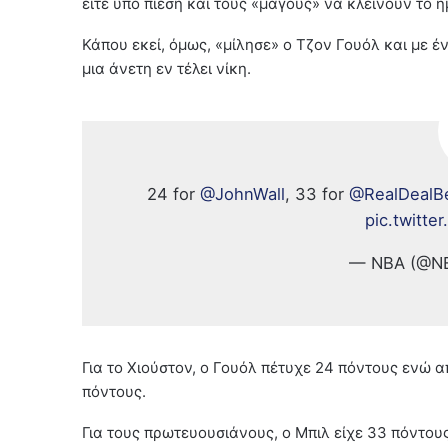
είτε υπό πίεση και τους «μάγους» να κλείνουν το 
Κάπου εκεί, όμως, «μίλησε» ο Τζον Γουόλ και με έ
μια άνετη εν τέλει νίκη.
24 for
@JohnWall
, 33 for
@RealDealB
pic.twitt
— NBA (@N
Για το Χιούστον, ο Γουόλ πέτυχε 24 πόντους ενώ α
πόντους.
Για τους πρωτευουσιάνους, ο Μπιλ είχε 33 πόντους