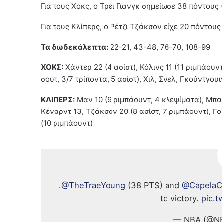
Για τους Χοκς, ο Τρέι Γιανγκ σημείωσε 38 πόντους 
Για τους Κλίπερς, ο Ρέτζι Τζάκσον είχε 20 πόντους
Τα δωδεκάλεπτα:
22-21, 43-48, 76-70, 108-99
ΧΟΚΣ:
Χάντερ 22 (4 ασίστ), Κόλινς 11 (11 ριμπάουντ
σουτ, 3/7 τρίποντα, 5 ασίστ), Χιλ, Σνελ, Γκούντγουι
ΚΛΙΠΕΡΣ:
Μαν 10 (9 ριμπάουντ, 4 κλεψίματα), Μπατ
Κέναρντ 13, Τζάκσον 20 (8 ασίστ, 7 ριμπάουντ), Γου
(10 ριμπάουντ)
.
@TheTraeYoung
(38 PTS) and
@CapelaCl
to victory.
pic.
— NBA (@N