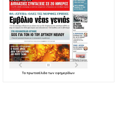
Τα
πρωτοσέλιδα
των
εφημερίδων