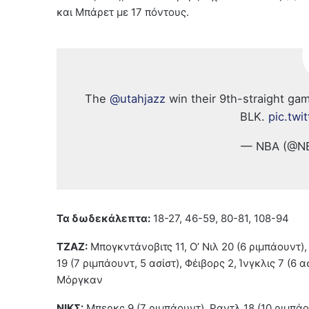
και Μπάρετ με 17 πόντους.
The
@utahjazz
win their 9th-straight g
BLK.
pic.tw
— NBA (@N
Τα δωδεκάλεπτα:
18-27, 46-59, 80-81, 108-94
ΤΖΑΖ:
Μπογκντάνοβιτς 11, Ο’ Νιλ 20 (6 ριμπάουντ),
19 (7 ριμπάουντ, 5 ασίστ), Φέιβορς 2, Ίνγκλις 7 (6 
Μόργκαν
ΝΙΚΣ:
Μπερκς 9 (7 ριμπάουντ), Ραντλ 18 (10 ριμπάο