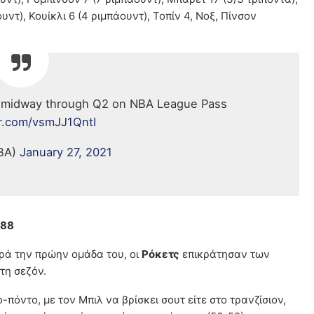
υντ), Κουίκλι 6 (4 ριμπάουντ), Τοπίν 4, Νοξ, Πίνσον
TS midway through Q2 on NBA League Pass
er.com/vsmJJ1QntI
BA)
January 27, 2021
-88
ρά την πρώην ομάδα του, οι
Ρόκετς
επικράτησαν των
στη σεζόν.
πόντο, με τον Μπιλ να βρίσκει σουτ είτε στο τρανζίσιον,