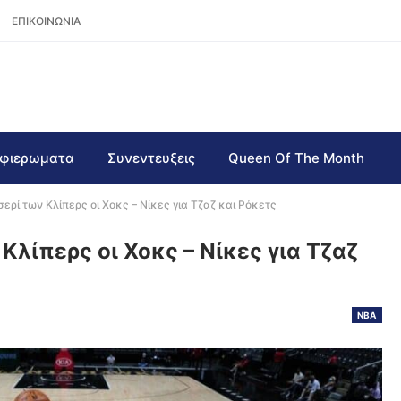
ΕΠΙΚΟΙΝΩΝΙΑ
φιερωματα
Συνεντευξεις
Queen Of The Month
ερί των Κλίπερς οι Χοκς – Νίκες για Τζαζ και Ρόκετς
Κλίπερς οι Χοκς – Νίκες για Τζαζ
NBA