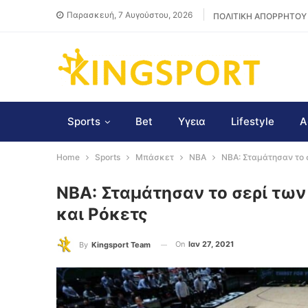
Παρασκευή, 7 Αυγούστου, 2026
ΠΟΛΙΤΙΚΗ ΑΠΟΡΡΗΤΟΥ
Sports
Bet
Υγεια
Lifestyle
Α
Home
Sports
Μπάσκετ
NBA
NBA: Σταμάτησαν το σ
NBA: Σταμάτησαν το σερί των 
και Ρόκετς
On
Ιαν 27, 2021
By
Kingsport Team