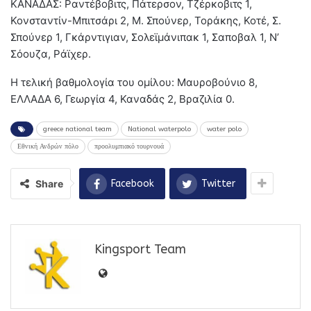
ΚΑΝΑΔΑΣ: Ραντέβοβιτς, Πάτερσον, Τζέρκοβιτς 1,
Κονσταντίν-Μπιτσάρι 2, Μ. Σπούνερ, Τοράκης, Κοτέ, Σ.
Σπούνερ 1, Γκάρντιγιαν, Σολεϊμάνιπακ 1, Σαποβαλ 1, Ν’
Σόουζα, Ράϊχερ.
Η τελική βαθμολογία του ομίλου: Μαυροβούνιο 8,
ΕΛΛΑΔΑ 6, Γεωργία 4, Καναδάς 2, Βραζιλία 0.
greece national team
National waterpolo
water polo
Εθνική Ανδρών πόλο
προολυμπιακό τουρνουά
Share
Facebook
Twitter
Kingsport Team