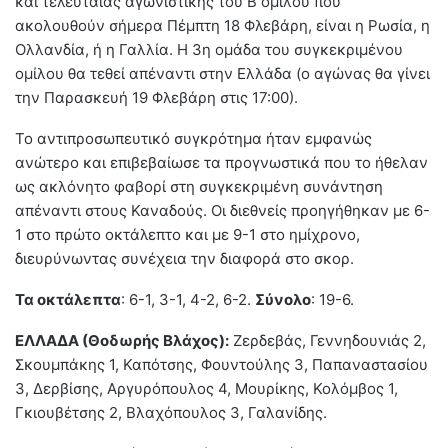
και τελευταίας αγωνιστικής του Β ομίλου που
ακολουθούν σήμερα Πέμπτη 18 Φλεβάρη, είναι η Ρωσία, η
Ολλανδία, ή η Γαλλία. Η 3η ομάδα του συγκεκριμένου
ομίλου θα τεθεί απέναντι στην Ελλάδα (ο αγώνας θα γίνει
την Παρασκευή 19 Φλεβάρη στις 17:00).
Το αντιπροσωπευτικό συγκρότημα ήταν εμφανώς
ανώτερο και επιβεβαίωσε τα προγνωστικά που το ήθελαν
ως ακλόνητο φαβορί στη συγκεκριμένη συνάντηση
απέναντι στους Καναδούς. Οι διεθνείς προηγήθηκαν με 6-
1 στο πρώτο οκτάλεπτο και με 9-1 στο ημίχρονο,
διευρύνωντας συνέχεια την διαφορά στο σκορ.
Τα οκτάλεπτα
: 6-1, 3-1, 4-2, 6-2.
Σύνολο
: 19-6.
ΕΛΛΑΔΑ (Θοδωρής Βλάχος):
Ζερδεβάς, Γεννηδουνιάς 2,
Σκουμπάκης 1, Καπότσης, Φουντούλης 3, Παπαναστασίου
3, Δερβίσης, Αργυρόπουλος 4, Μουρίκης, Κολόμβος 1,
Γκιουβέτσης 2, Βλαχόπουλος 3, Γαλανίδης.