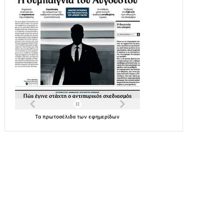
Τα
πρωτοσέλιδα
των
εφημερίδων