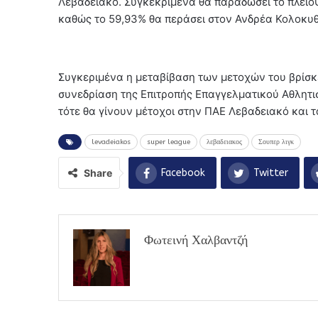
Λεβαδειακό. Συγκεκριμένα θα παραδώσει το πλειοψ
καθώς το 59,93% θα περάσει στον Ανδρέα Κολοκυθ
Συγκεριμένα η μεταβίβαση των μετοχών του βρίσκε
συνεδρίαση της Επιτροπής Επαγγελματικού Αθλητι
τότε θα γίνουν μέτοχοι στην ΠΑΕ Λεβαδειακό και 
levadeiakos
super league
λεβαδειακος
Σουπερ λιγκ
Share
Facebook
Twitter
Φωτεινή Χαλβαντζή