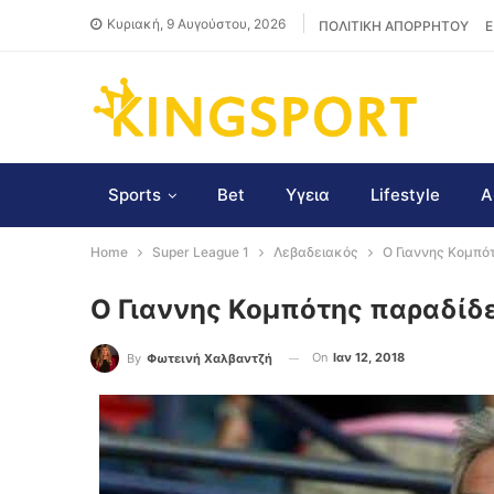
Κυριακή, 9 Αυγούστου, 2026
ΠΟΛΙΤΙΚΗ ΑΠΟΡΡΗΤΟΥ
Ε
Sports
Bet
Υγεια
Lifestyle
Α
Home
Super League 1
Λεβαδειακός
Ο Γιαννης Κομπότ
Ο Γιαννης Κομπότης παραδίδει
On
Ιαν 12, 2018
By
Φωτεινή Χαλβαντζή