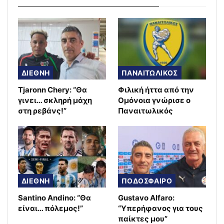
ΔΙΕΘΝΗ
ΠΑΝΑΙΤΩΛΙΚΟΣ
Tjaronn Chery: “Θα
Φιλική ήττα από την
γινει… σκληρή μάχη
Ομόνοια γνώρισε ο
στη ρεβάνς!”
Παναιτωλικός
ΔΙΕΘΝΗ
ΠΟΔΟΣΦΑΙΡΟ
Santino Andino: “Θα
Gustavo Alfaro:
είναι… πόλεμος!”
“Υπερήφανος για τους
παίκτες μου”