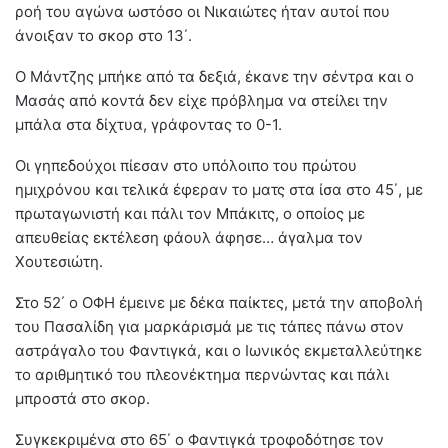
ροή του αγώνα ωστόσο οι Νικαιώτες ήταν αυτοί που
άνοιξαν το σκορ στο 13΄.
Ο Μάντζης μπήκε από τα δεξιά, έκανε την σέντρα και ο
Μασάς από κοντά δεν είχε πρόβλημα να στείλει την
μπάλα στα δίχτυα, γράφοντας το 0-1.
Οι γηπεδούχοι πίεσαν στο υπόλοιπο του πρώτου
ημιχρόνου και τελικά έφεραν το ματς στα ίσα στο 45΄, με
πρωταγωνιστή και πάλι τον Μπάκιτς, ο οποίος με
απευθείας εκτέλεση φάουλ άφησε… άγαλμα τον
Χουτεσιώτη.
Στο 52΄ ο ΟΦΗ έμεινε με δέκα παίκτες, μετά την αποβολή
του Πασαλίδη για μαρκάρισμά με τις τάπες πάνω στον
αστράγαλο του Φαντιγκά, και ο Ιωνικός εκμεταλλεύτηκε
το αριθμητικό του πλεονέκτημα περνώντας και πάλι
μπροστά στο σκορ.
Συγκεκριμένα στο 65΄ ο Φαντιγκά τροφοδότησε τον