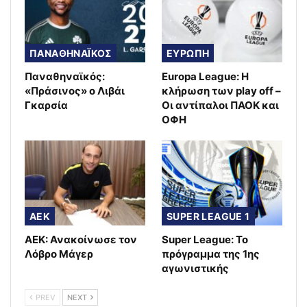
ΠΑΝΑΘΗΝΑΪΚΟΣ
ΕΥΡΩΠΗ
Παναθηναϊκός:
Europa League: Η
«Πράσινος» ο Λιβάι
κλήρωση των play off –
Γκαρσία
Οι αντίπαλοι ΠΑΟΚ και
ΟΦΗ
AEK
SUPER LEAGUE 1
ΑΕΚ: Ανακοίνωσε τον
Super League: Το
Λόβρο Μάγερ
πρόγραμμα της 1ης
αγωνιστικής
PREV
NEXT