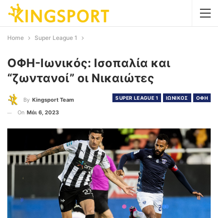
Home
Super League 1
ΟΦΗ-Ιωνικός: Ισοπαλία και
“ζωντανοί” οι Νικαιώτες
SUPER LEAGUE 1
ΙΩΝΙΚΟΣ
ΟΦΗ
By
Kingsport Team
On
Μάι 6, 2023