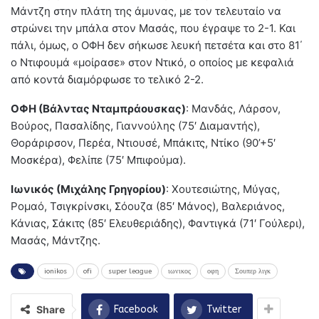
Μάντζη στην πλάτη της άμυνας, με τον τελευταίο να
στρώνει την μπάλα στον Μασάς, που έγραψε το 2-1. Και
πάλι, όμως, ο ΟΦΗ δεν σήκωσε λευκή πετσέτα και στο 81΄
ο Ντιφουμά «μοίρασε» στον Ντικό, ο οποίος με κεφαλιά
από κοντά διαμόρφωσε το τελικό 2-2.
ΟΦΗ (Βάλντας Νταμπράουσκας)
: Μανδάς, Λάρσον,
Βούρος, Πασαλίδης, Γιαννούλης (75′ Διαμαντής),
Θοράριρσον, Περέα, Ντιουσέ, Μπάκιτς, Ντίκο (90’+5′
Μοσκέρα), Φελίπε (75′ Μπιφούμα).
Ιωνικός (Μιχάλης Γρηγορίου)
: Χουτεσιώτης, Μύγας,
Ρομαό, Τσιγκρίνσκι, Σόουζα (85′ Μάνος), Βαλεριάνος,
Κάνιας, Σάκιτς (85′ Ελευθεριάδης), Φαντιγκά (71′ Γούλερι),
Μασάς, Μάντζης.
ionikos
ofi
super league
ιωνικος
οφη
Σουπερ λιγκ
Share
Facebook
Twitter