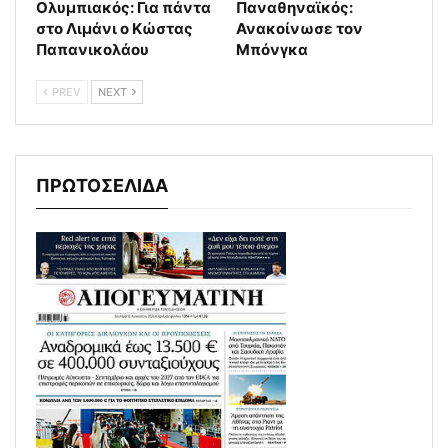
Ολυμπιακός: Για πάντα
Παναθηναϊκός:
στο Λιμάνι ο Κώστας
Ανακοίνωσε τον
Παπανικολάου
Μπόνγκα
PREV
NEXT
ΠΡΩΤΟΣΕΛΙΔΑ