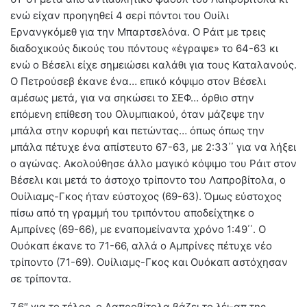
ενώ είχαν προηγηθεί 4 σερί πόντοι του Ουίλι
Ερνανγκόμεθ για την Μπαρτσελόνα. Ο Ράιτ με τρεις
διαδοχικούς δικούς του πόντους «έγραψε» το 64-63 κι
ενώ ο Βέσελι είχε σημειώσει καλάθι για τους Καταλανούς.
Ο Πετρούσεβ έκανε ένα… επικό κόψιμο στον Βέσελι
αμέσως μετά, για να σηκώσει το ΣΕΦ… όρθιο στην
επόμενη επίθεση του Ολυμπιακού, όταν μάζεψε την
μπάλα στην κορυφή και πετώντας… όπως όπως την
μπάλα πέτυχε ένα απίστευτο 67-63, με 2:33΄΄ για να λήξει
ο αγώνας. Ακολούθησε άλλο μαγικό κόψιμο του Ράιτ στον
Βέσελι και μετά το άστοχο τρίποντο του Λαπροβίτολα, ο
Ουίλιαμς-Γκος ήταν εύστοχος (69-63). Όμως εύστοχος
πίσω από τη γραμμή του τριπόντου αποδείχτηκε ο
Αμπρίνες (69-66), με εναπομείναντα χρόνο 1:49΄΄. Ο
Ουόκαπ έκανε το 71-66, αλλά ο Αμπρίνες πέτυχε νέο
τρίποντο (71-69). Ουίλιαμς-Γκος και Ουόκαπ αστόχησαν
σε τρίποντα.
7.6″ για το τέλος, ο Λαπροβίτολα βάζει το λέι-απ της