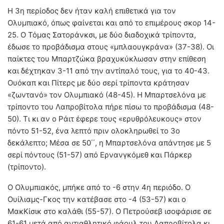
Η 3η περίοδος δεν ήταν καλή επιθετικά για τον
Ολυμπιακό, όπως φαίνεται και από το επιμέρους σκορ 14-
25. Ο Τόμας Σατοράνκσι, με δύο διαδοχικά τρίποντα,
έδωσε το προβάδισμα στους «μπλαουγκράνα» (37-38). Οι
παίκτες του Μπαρτζώκα βραχυκύκλωσαν στην επίθεση
και δέχτηκαν 3-11 από την αντίπαλό τους, για το 40-43.
Ουόκαπ και Πίτερς με δύο σερί τρίποντα κράτησαν
«ζωντανό» τον Ολυμπιακό (48-45). Η Μπαρτσελόνα με
τρίποντο του Λαπροβίτολα πήρε πίσω το προβάδισμα (48-
50). Τι κι αν ο Ράιτ έφερε τους «ερυθρόλευκους» στον
πόντο 51-52, ένα λεπτό πριν ολοκληρωθεί το 3ο
δεκάλεπτο; Μέσα σε 50΄΄, η Μπαρτσελόνα απάντησε με 5
σερί πόντους (51-57) από Ερνανγκόμεθ και Πάρκερ
(τρίποντο).
Ο Ολυμπιακός, μπήκε από το -6 στην 4η περιόδο. Ο
Ουίλιαμς-Γκος την κατέβασε στο -4 (53-57) και ο
ΜακΚίσικ στο καλάθι (55-57). Ο Πετρούσεβ ισοφάρισε σε
61-61 μετά από αντιαθλητικό φάουλ του Λαπροβίτολα κι