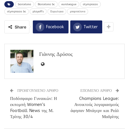
barcelona
Barcelona bc
euroleague
olympiacos
olympiacos bc
playoffs
Ευρωλιγκα
μπαρτσελονα
Share
Facebook
Twitter
Γιάννης Δρόσος
ΠΡΟΗΓΟΥΜΕΝΟ ΑΡΘΡΟ
ΕΠΟΜΕΝΟ ΑΡΘΡΟ
Ποδόσφαιρο Γυναικών: Η
Champions League:
εκπομπή Women’s
Ανοικτούς λογαριασμούς
Football News της Μ.
άφησαν Μπάγερν και Ρεάλ
Τρίτης 30/4
Μαδρίτης