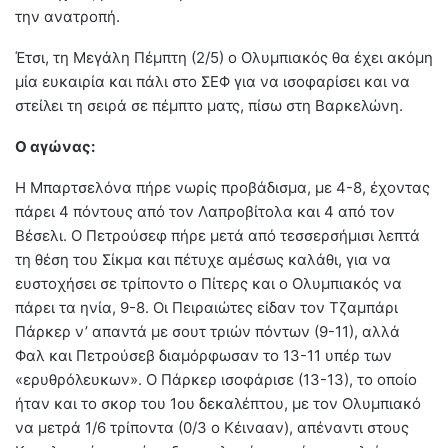
την ανατροπή.
Έτσι, τη Μεγάλη Πέμπτη (2/5) ο Ολυμπιακός θα έχει ακόμη
μία ευκαιρία και πάλι στο ΣΕΦ για να ισοφαρίσει και να
στείλει τη σειρά σε πέμπτο ματς, πίσω στη Βαρκελώνη.
O αγώνας:
Η Μπαρτσελόνα πήρε νωρίς προβάδισμα, με 4-8, έχοντας
πάρει 4 πόντους από τον Λαπροβίτολα και 4 από τον
Βέσελι. Ο Πετρούσεφ πήρε μετά από τεσσερσήμισι λεπτά
τη θέση του Σίκμα και πέτυχε αμέσως καλάθι, για να
ευστοχήσει σε τρίποντο ο Πίτερς και ο Ολυμπιακός να
πάρει τα ηνία, 9-8. Οι Πειραιώτες είδαν τον Τζαμπάρι
Πάρκερ ν’ απαντά με σουτ τριών πόντων (9-11), αλλά
Φαλ και Πετρούσεβ διαμόρφωσαν το 13-11 υπέρ των
«ερυθρόλευκων». Ο Πάρκερ ισοφάρισε (13-13), το οποίο
ήταν και το σκορ του 1ου δεκαλέπτου, με τον Ολυμπιακό
να μετρά 1/6 τρίποντα (0/3 ο Κέινααν), απέναντι στους