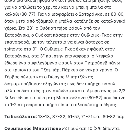
αλλά μία ακόμη φορά ο Φαλ ήρθε ως από μηχανής Θεός
για να απλώσει το χέρι του και να μπει η μπάλα στο
καλάθι (80-77). Για να ισοφαρίσει ο Σατοράνκσι σε 80-80,
όταν μετά από τζάμπολ η μπάλα κατέληξε σε καταλανικά
χέρια. Στα 23΄΄ ο Ουόκαπ πήρε φάουλ από τον
Σατοράνσκι, ο Ουόκαπ πάσαρε στον Ουίλιαμς-Γκος στην
επαναφορά, με τον τελευταίο να είναι άστοχος σε
τρίποντο στα 9΄΄. Ο Ουίλιαμς-Γκος έκανε φάουλ στον
Σατοράνσκι, στα 3″ και στην επαναφορά, ο Ντιφαλά
έδωσε ένα αμφιλεγόμενο φάουλ στον Πετρούσεβ πάνω
στο τρίποντο του Τζαμπάρι Πάρκερ σε νεκρό χρόνο. Ο
Σέρβος σέντερ και ο Γιώργος Μπαρτζώκας
διαμαρτυρήθηκαν εξηγώντας πως δεν υπήρχε φάουλ,
αλλά οι διαιτητές ήταν ανένδοτοι και ο Αμερικανός με 2/3
βολές έδωσε τη νίκη στη Μπαρτσελόνα (80-82) που έκανε
το 1-2 στη σειρά και πήρε πίσω το πλεονέκτημα έδρας.
Τα δεκάλεπτα
: 13-13, 37-32, 51-57, 71-71κ.α., 80-82 παρ.
Ολυμπιακός (Μπαρτζώκας)
: Γουόκαπ 10 (2/6 δίποντα,