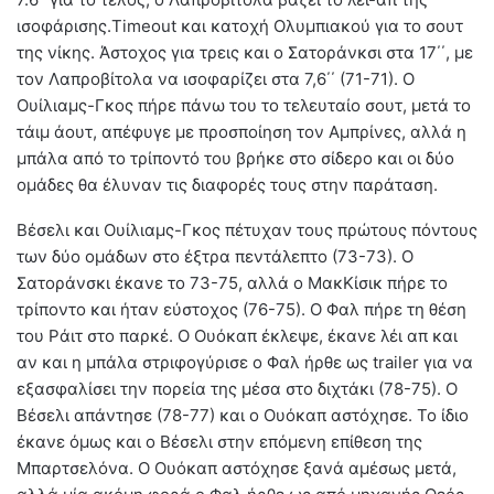
ισοφάρισης.Timeout και κατοχή Ολυμπιακού για το σουτ
της νίκης. Άστοχος για τρεις και ο Σατοράνκσι στα 17΄΄, με
τον Λαπροβίτολα να ισοφαρίζει στα 7,6΄΄ (71-71). Ο
Ουίλιαμς-Γκος πήρε πάνω του το τελευταίο σουτ, μετά το
τάιμ άουτ, απέφυγε με προσποίηση τον Αμπρίνες, αλλά η
μπάλα από το τρίποντό του βρήκε στο σίδερο και οι δύο
ομάδες θα έλυναν τις διαφορές τους στην παράταση.
Βέσελι και Ουίλιαμς-Γκος πέτυχαν τους πρώτους πόντους
των δύο ομάδων στο έξτρα πεντάλεπτο (73-73). Ο
Σατοράνσκι έκανε το 73-75, αλλά ο ΜακΚίσικ πήρε το
τρίποντο και ήταν εύστοχος (76-75). Ο Φαλ πήρε τη θέση
του Ράιτ στο παρκέ. Ο Ουόκαπ έκλεψε, έκανε λέι απ και
αν και η μπάλα στριφογύρισε ο Φαλ ήρθε ως trailer για να
εξασφαλίσει την πορεία της μέσα στο διχτάκι (78-75). Ο
Βέσελι απάντησε (78-77) και ο Ουόκαπ αστόχησε. Το ίδιο
έκανε όμως και ο Βέσελι στην επόμενη επίθεση της
Μπαρτσελόνα. Ο Ουόκαπ αστόχησε ξανά αμέσως μετά,