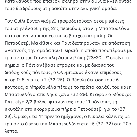
Καταλανούς που έπαιξαν σκληρά στην άμυνα κλείνοντας
τους διαδρόμους στη ρακέτα στην ελληνική ομάδα.
Τον Ουίλι Ερνανγκόμεθ τροφοδοτούσαν οι συμπαίκτες
του στην έναρξη της 2ης περιόδου, όταν η Μπαρτσελόνα
κατάφερνε να προηγείται με βραχεία κεφαλή. Οι
Πετρούσεβ, ΜακΚίσικ και Ράιτ διατηρούσαν σε απόσταση
αναπνοής την ομάδα του Πειραιά, η οποία προσπέρασε με
τρίποντο του Γιαννούλη Λαρεντζάκη (23-20). Σ’ εκείνο το
σημείο, ο Ράιτ ανέβασε στροφές και με δικούς του
διαδοχικούς πόντους, ο Ολυμπιακός έκανε επιμέρους
σκορ 9-5, για το +7 (32-25). Ο Βέσελι έφτασε τους 6
πόντους, ο Μπριθουέλα πέτυχε το πρώτο καλάθι του και η
Μπαρτσελόνα απείλησε ξανά (32-29). Κι αφού ο Μόουζες
Ράιτ είχε 2/2 βολές, φτάνοντας τους 11 πόντους, τη
σκυτάλη στο σκοράρισμα πήρε ο Πετρούσεβ, για το (37-
29). Όμως, στα 4″ πριν το ημίχρονο, ο Νίκολα Κάλινιτς με
τρίποντο έφερε την Μπαρτσελόνα στο -5 (37-32) στο 20ό
λεπτό.