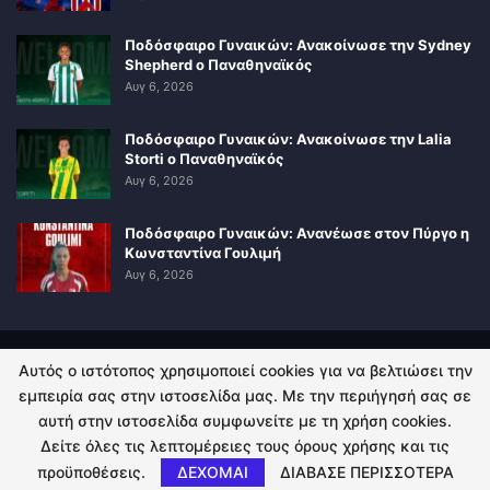
Ποδόσφαιρο Γυναικών: Ανακοίνωσε την Sydney
Shepherd ο Παναθηναϊκός
Αυγ 6, 2026
Ποδόσφαιρο Γυναικών: Ανακοίνωσε την Lalia
Storti ο Παναθηναϊκός
Αυγ 6, 2026
Ποδόσφαιρο Γυναικών: Ανανέωσε στον Πύργο η
Κωνσταντίνα Γουλιμή
Αυγ 6, 2026
Αυτός ο ιστότοπος χρησιμοποιεί cookies για να βελτιώσει την
ΠΟΛΙΤΙΚΗ ΑΠΟΡΡΗΤΟΥ
ΕΠΙΚΟΙΝΩΝΙΑ
εμπειρία σας στην ιστοσελίδα μας. Με την περιήγησή σας σε
αυτή στην ιστοσελίδα συμφωνείτε με τη χρήση cookies.
© 2026 - Kingsport.gr. All Rights Reserved.
Δείτε όλες τις λεπτομέρειες τους όρους χρήσης και τις
προϋποθέσεις.
ΔΕΧΟΜΑΙ
ΔΙΑΒΑΣΕ ΠΕΡΙΣΣΟΤΕΡΑ