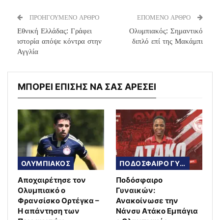
ΠΡΟΗΓΟΥΜΕΝΟ ΑΡΘΡΟ
ΕΠΟΜΕΝΟ ΑΡΘΡΟ
Εθνική Ελλάδας: Γράφει
Ολυμπιακός: Σημαντικό
ιστορία απόψε κόντρα στην
διπλό επί της Μακάμπι
Αγγλία
ΜΠΟΡΕΙ ΕΠΙΣΗΣ ΝΑ ΣΑΣ ΑΡΕΣΕΙ
ΟΛΥΜΠΙΑΚΟΣ
ΠΟΔΟΣΦΑΙΡΟ ΓΥΝΑΙΚΩΝ
Αποχαιρέτησε τον
Ποδόσφαιρο
Ολυμπιακό ο
Γυναικών:
Φρανσίσκο Ορτέγκα –
Ανακοίνωσε την
Η απάντηση των
Νάνσυ Ατάκο Εμπάγια