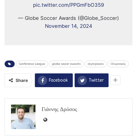
pic.twitter.com/PPGmFbO359
— Globe Soccer Awards (@Globe_Soccer)
November 14, 2024
Conference League
globe soccer awards
olympiacos
Ολυμπιακός
Share
Facebook
Twitter
Γιάννης Δρόσος