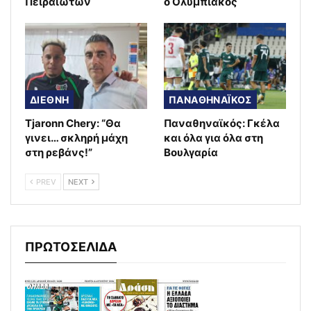
Πειραιωτών
ο Ολυμπιακός
ΔΙΕΘΝΗ
ΠΑΝΑΘΗΝΑΪΚΟΣ
Tjaronn Chery: “Θα
Παναθηναϊκός: Γκέλα
γινει… σκληρή μάχη
και όλα για όλα στη
στη ρεβάνς!”
Βουλγαρία
PREV
NEXT
ΠΡΩΤΟΣΕΛΙΔΑ