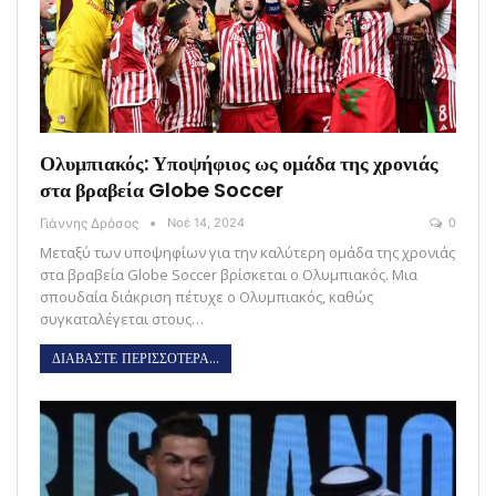
Ολυμπιακός: Υποψήφιος ως ομάδα της χρονιάς
στα βραβεία Globe Soccer
Γιάννης Δρόσος
Νοέ 14, 2024
0
Μεταξύ των υποψηφίων για την καλύτερη ομάδα της χρονιάς
στα βραβεία Globe Soccer βρίσκεται ο Ολυμπιακός. Μια
σπουδαία διάκριση πέτυχε ο Ολυμπιακός, καθώς
συγκαταλέγεται στους…
ΔΙΑΒΑΣΤΕ ΠΕΡΙΣΣΟΤΕΡΑ...