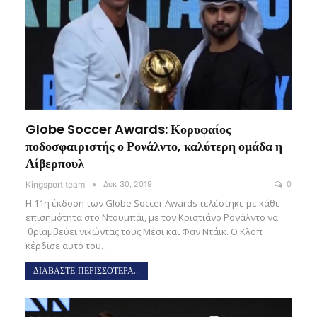
Globe Soccer Awards: Κορυφαίος
ποδοσφαιριστής ο Ρονάλντο, καλύτερη ομάδα η
Λίβερπουλ
Kingsport team
Δεκ 30, 2019
0
Η 11η έκδοση των Globe Soccer Awards τελέστηκε με κάθε
επισημότητα στο Ντουμπάι, με τον Κριστιάνο Ρονάλντο να
θριαμβεύει νικώντας τους Μέσι και Φαν Ντάικ. Ο Κλοπ
κέρδισε αυτό του…
ΔΙΑΒΑΣΤΕ ΠΕΡΙΣΣΟΤΕΡΑ...