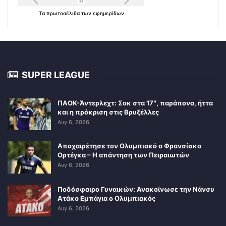
Τα
πρωτοσέλιδα
των
εφημερίδων
SUPER LEAGUE
ΠΑΟΚ-Άντερλεχτ: Σοκ στα 17″, παράπονα, ήττα
και η πρόκριση στις Βρυξέλλες
Αυγ 6, 2026
Αποχαιρέτησε τον Ολυμπιακό ο Φρανσίσκο
Ορτέγκα – Η απάντηση των Πειραιωτών
Αυγ 6, 2026
Ποδόσφαιρο Γυναικών: Ανακοίνωσε την Νάνσυ
Ατάκο Εμπάγια ο Ολυμπιακός
Αυγ 6, 2026