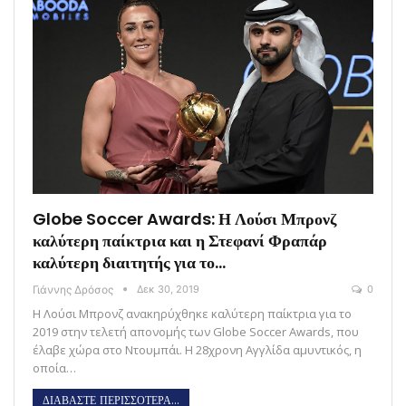
Globe Soccer Awards: Η Λούσι Μπρονζ
καλύτερη παίκτρια και η Στεφανί Φραπάρ
καλύτερη διαιτητής για το…
Γιάννης Δρόσος
Δεκ 30, 2019
0
Η Λούσι Μπρονζ ανακηρύχθηκε καλύτερη παίκτρια για το
2019 στην τελετή απονομής των Globe Soccer Awards, που
έλαβε χώρα στο Ντουμπάι. Η 28χρονη Αγγλίδα αμυντικός, η
οποία…
ΔΙΑΒΑΣΤΕ ΠΕΡΙΣΣΟΤΕΡΑ...