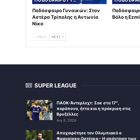
Ποδόσφαιρο Γυναικών: Στον
Ποδόσφαιρο
Αστέρα Τρίπολης η Αντωνία
Βόλο η Ezmi
Νίκα
PREV
NEXT
SUPER LEAGUE
ΠΑΟΚ-Άντερλεχτ: Σοκ στα 17″,
παράπονα, ήττα και η πρόκριση στις
Βρυξέλλες
Αυγ 6, 2026
Αποχαιρέτησε τον Ολυμπιακό ο
Φρανσίσκο Ορτέγκα – Η απάντηση των