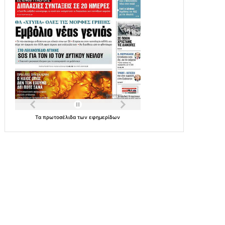
Τα
πρωτοσέλιδα
των
εφημερίδων