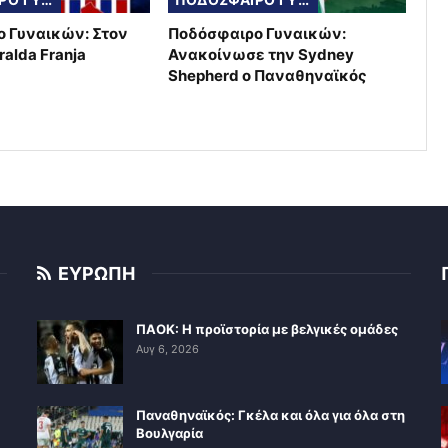
 Γυναικών: Στον
Ποδόσφαιρο Γυναικών:
ralda Franja
Ανακοίνωσε την Sydney
Shepherd ο Παναθηναϊκός
ΕΥΡΩΠΗ
ΠΑΟΚ: Η προϊστορία με βελγικές ομάδες
Αυγ 6, 2026
Παναθηναϊκός: Γκέλα και όλα για όλα στη
Βουλγαρία