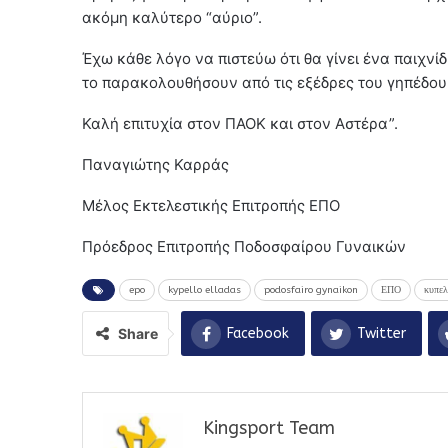
ακόμη καλύτερο “αύριο”.
Έχω κάθε λόγο να πιστεύω ότι θα γίνει ένα παιχν
το παρακολουθήσουν από τις εξέδρες του γηπέδου,
Καλή επιτυχία στον ΠΑΟΚ και στον Αστέρα”.
Παναγιώτης Καρράς
Μέλος Εκτελεστικής Επιτροπής ΕΠΟ
Πρόεδρος Επιτροπής Ποδοσφαίρου Γυναικών
epo
kypello elladas
podosfairo gynaikon
ΕΠΟ
κυπελ
Share
Facebook
Twitter
Kingsport Team