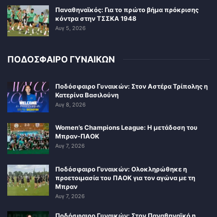
Παναθηναϊκός: Για το πρώτο βήμα πρόκρισης
κόντρα στην ΤΣΣΚΑ 1948
Αυγ 5, 2026
ΠΟΔΟΣΦΑΙΡΟ ΓΥΝΑΙΚΩΝ
Ποδόσφαιρο Γυναικών: Στον Αστέρα Τρίπολης η
Κατερίνα Βασιλούνη
Αυγ 8, 2026
Women’s Champions League: Η μετάδοση του
Μπραν-ΠΑΟΚ
Αυγ 7, 2026
Ποδόσφαιρο Γυναικών: Ολοκληρώθηκε η
προετοιμασία του ΠΑΟΚ για τον αγώνα με τη
Μπραν
Αυγ 7, 2026
Ποδόσφαιρο Γυναικών: Στον Παναθηναϊκό η