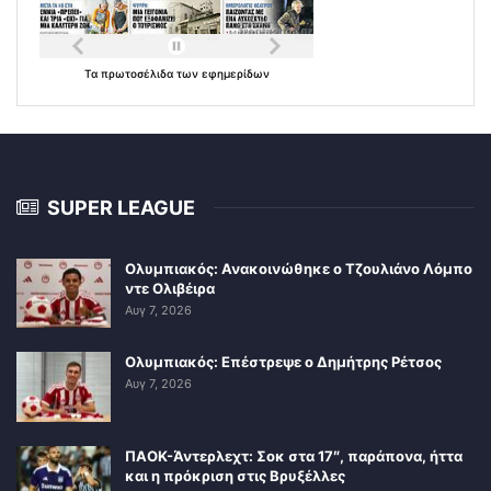
Τα
πρωτοσέλιδα
των
εφημερίδων
SUPER LEAGUE
Ολυμπιακός: Ανακοινώθηκε ο Τζουλιάνο Λόμπο
ντε Ολιβέιρα
Αυγ 7, 2026
Ολυμπιακός: Επέστρεψε ο Δημήτρης Ρέτσος
Αυγ 7, 2026
ΠΑΟΚ-Άντερλεχτ: Σοκ στα 17″, παράπονα, ήττα
και η πρόκριση στις Βρυξέλλες