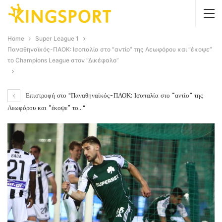
Home
Super League 1
Παναθηναϊκός-ΠΑΟΚ: Ισοπαλία στο “αντίο” της Λεωφόρου και “έκοψε”
το Champions League στον “Δικέφαλο”
Επιστροφή στο "Παναθηναϊκός-ΠΑΟΚ: Ισοπαλία στο “αντίο” της
Λεωφόρου και “έκοψε” το…"