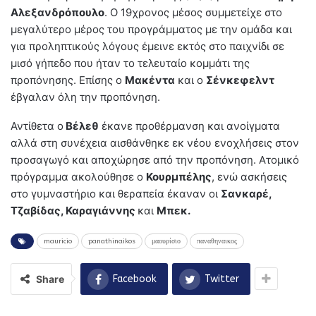
Αλεξανδρόπουλο
. Ο 19χρονος μέσος συμμετείχε στο
μεγαλύτερο μέρος του προγράμματος με την ομάδα και
για προληπτικούς λόγους έμεινε εκτός στο παιχνίδι σε
μισό γήπεδο που ήταν το τελευταίο κομμάτι της
προπόνησης. Επίσης ο
Μακέντα
και ο
Σένκεφελντ
έβγαλαν όλη την προπόνηση.
Αντίθετα ο
Βέλεθ
έκανε προθέρμανση και ανοίγματα
αλλά στη συνέχεια αισθάνθηκε εκ νέου ενοχλήσεις στον
προσαγωγό και αποχώρησε από την προπόνηση. Ατομικό
πρόγραμμα ακολούθησε ο
Κουρμπέλης
, ενώ ασκήσεις
στο γυμναστήριο και θεραπεία έκαναν οι
Σανκαρέ,
Τζαβίδας, Καραγιάννης
και
Μπεκ.
mauricio
panathinaikos
μαουρίσιο
παναθηναικος
Share
Facebook
Twitter