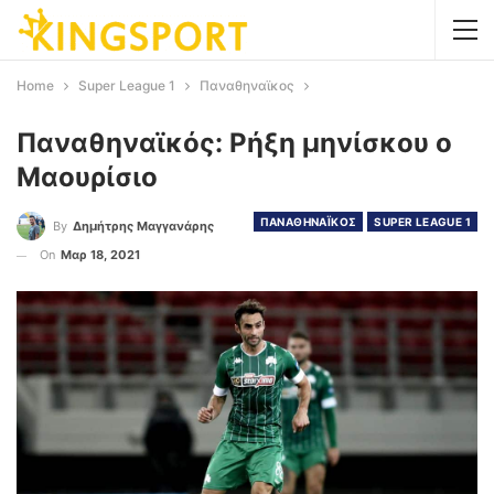
Home
Super League 1
Παναθηναϊκος
Παναθηναϊκός: Ρήξη μηνίσκου ο
Μαουρίσιο
ΠΑΝΑΘΗΝΑΪΚΟΣ
SUPER LEAGUE 1
By
Δημήτρης Μαγγανάρης
On
Μαρ 18, 2021