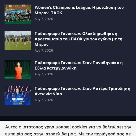
Women’s Champions League: Η μετάδοση του
Μπραν-ΠΑΟΚ
Αυγ 7, 2026
Ποδόσφαιρο Γυναικών: Ολοκληρώθηκε η
προετοιμασία του ΠΑΟΚ για τον αγώνα με τη
Μπραν
Αυγ 7, 2026
Ποδόσφαιρο Γυναικών: Στον Παναθηναϊκό η
Σύλια Κατεργιαννάκη
Αυγ 7, 2026
Ποδόσφαιρο Γυναικών: Στον Αστέρα Τρίπολης η
Αντωνία Νίκα
Αυγ 7, 2026
Αυτός ο ιστότοπος χρησιμοποιεί cookies για να βελτιώσει την
ΠΟΛΙΤΙΚΗ ΑΠΟΡΡΗΤΟΥ
ΕΠΙΚΟΙΝΩΝΙΑ
εμπειρία σας στην ιστοσελίδα μας. Με την περιήγησή σας σε