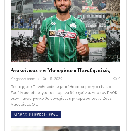
Ανακοίνωσε τον Μαουρίσιο ο Παναθηναϊκός
Kingsport team
Οκτ 11, 2020
0
Παίκτης του Παναθηναϊκού με κάθε επισημότητα είναι ο
Ζοσέ Μαουρίσιο, για τα επόμενα δύο χρόνια. Από τον ΠΑΟΚ
στον Παναθηναϊκό θα συνεχίσει την καριέρα του, ο Ζοσέ
Μαουρίσιο. Ο…
ΔΙΑΒΑΣΤΕ ΠΕΡΙΣΣΟΤΕΡΑ...