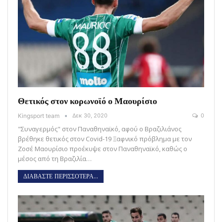
Θετικός στον κορωνοϊό ο Μαουρίσιο
Kingsport team
Δεκ 30, 2020
0
"Συναγερμός" στον Παναθηναϊκό, αφού ο Βραζιλιάνος
βρέθηκε θετικός στον Covid-19 Ξαφνικό πρόβλημα με τον
Ζοσέ Μαουρίσιο προέκυψε στον Παναθηναϊκό, καθώς ο
μέσος από τη Βραζιλία…
ΔΙΑΒΑΣΤΕ ΠΕΡΙΣΣΟΤΕΡΑ...