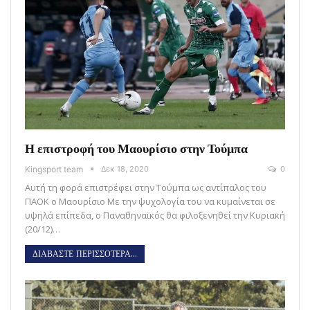
Η επιστροφή του Μαουρίσιο στην Τούμπα
Kingsport team
Δεκ 18, 2020
0
Αυτή τη φορά επιστρέφει στην Τούμπα ως αντίπαλος του
ΠΑΟΚ ο Μαουρίσιο Με την ψυχολογία του να κυμαίνεται σε
υψηλά επίπεδα, ο Παναθηναϊκός θα φιλοξενηθεί την Κυριακή
(20/12)…
ΔΙΑΒΑΣΤΕ ΠΕΡΙΣΣΟΤΕΡΑ...