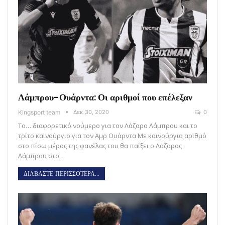
Λάμπρου-Ουάρντα: Οι αριθμοί που επέλεξαν
Kingsport team
Δεκ 30, 2020
0
Το… διαφορετικό νούμερο για τον Λάζαρο Λάμπρου και το
τρίτο καινούργιο για τον Αμρ Ουάρντα Με καινούργιο αριθμό
στο πίσω μέρος της φανέλας του θα παίξει ο Λάζαρος
Λάμπρου στο…
ΔΙΑΒΑΣΤΕ ΠΕΡΙΣΣΟΤΕΡΑ...