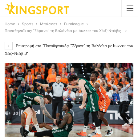
Home
Sports
Μπάσκετ
Euroleague
Παναθηναϊκός: “Ξέρανε” τη Βαλένθια με buzzer του Χέιζ-Ντέιβις!
Επιστροφή στο "Παναθηναϊκός: “Ξέρανε” τη Βαλένθια με buzzer του
Χέιζ-Ντέιβις!"