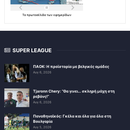
Τα
πρωτοσέλιδα
των
εφημερίδων
SUPER LEAGUE
ΠΑΟΚ: Η προϊστορία με βελγικές ομάδες
Αυγ 6, 2026
Tjaronn Chery: “Θα γινει… σκληρή μάχη στη
ρεβάνς!”
Αυγ 6, 2026
Παναθηναϊκός: Γκέλα και όλα για όλα στη
Βουλγαρία
Αυγ 5, 2026