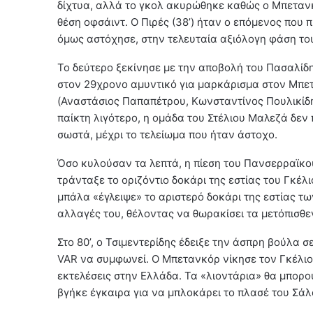
δίχτυα, αλλά το γκολ ακυρώθηκε καθώς ο Μπετανκ
θέση οφσάιντ. Ο Πιρές (38’) ήταν ο επόμενος που
όμως αστόχησε, στην τελευταία αξιόλογη φάση το
Το δεύτερο ξεκίνησε με την αποβολή του Πασαλίδη.
στον 29χρονο αμυντικό για μαρκάρισμα στον Μπε
(Αναστάσιος Παπαπέτρου, Κωνσταντίνος Πουλικίδης
παίκτη λιγότερο, η ομάδα του Στέλιου Μαλεζά δεν 
σωστά, μέχρι το τελείωμα που ήταν άστοχο.
Όσο κυλούσαν τα λεπτά, η πίεση του Πανσερραϊκού
τράνταξε το οριζόντιο δοκάρι της εστίας του Γκέλ
μπάλα «έγλειψε» το αριστερό δοκάρι της εστίας τ
αλλαγές του, θέλοντας να θωρακίσει τα μετόπισθε
Στο 80’, ο Τσιμεντερίδης έδειξε την άσπρη βούλα
VAR να συμφωνεί. Ο Μπετανκόρ νίκησε τον Γκέλιο γ
εκτελέσεις στην Ελλάδα. Τα «λιοντάρια» θα μπορού
βγήκε έγκαιρα για να μπλοκάρει το πλασέ του Σά