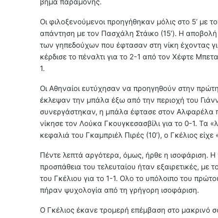
βήμα παραμονής.
Οι φιλοξενούμενοι προηγήθηκαν μόλις στο 5’ με τ
απάντηση με τον Πασχάλη Στάικο (15’). Η αποβολ
των γηπεδούχων που έφτασαν στη νίκη έχοντας γ
κέρδισε το πέναλτι για το 2-1 από τον Χέφτε Μπεταν
1.
Οι Αθηναίοι ευτύχησαν να προηγηθούν στην πρώτη 
έκλεψαν την μπάλα έξω από την περιοχή του Γιάν
συνεργάστηκαν, η μπάλα έφτασε στον Αλφαρέλα π
νίκησε τον Λούκα Γκουγκεσασβίλι για το 0-1. Τα 
κεφαλιά του Γκαμπριέλ Πιρές (10’), ο Γκέλιος είχ
Πέντε λεπτά αργότερα, όμως, ήρθε η ισοφάριση. Η
προσπάθεια του τελευταίου ήταν εξαιρετικές, με τ
του Γκέλιου για το 1-1. Ολο το υπόλοιπο του πρώτ
πήραν ψυχολογία από τη γρήγορη ισοφάριση.
Ο Γκέλιος έκανε τρομερή επέμβαση στο μακρινό σο