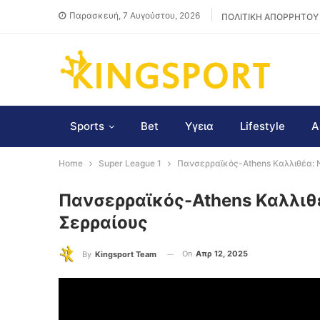
Παρασκευή, 7 Αυγούστου, 2026
ΠΟΛΙΤΙΚΗ ΑΠΟΡΡΗΤΟΥ
Sports
Bet
Υγεια
Lifestyle
Α
Home
Super League 1
Πανσερραϊκός-Athens Καλλιθέα: Ν
Πανσερραϊκός-Athens Καλλιθέ
Σερραίους
On
Απρ 12, 2025
By
Kingsport Team