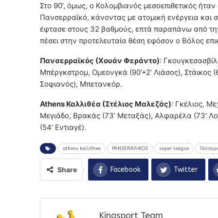
Στο 90’, όμως, ο Κολομβιανός μεσοεπιθετικός ήταν
Πανσερραϊκό, κάνοντας με ατομική ενέργεια και σ
έφτασε στους 32 βαθμούς, επτά παραπάνω από την 
πέσει στην προτελευταία θέση εφόσον ο Βόλος επι
Πανσερραϊκός (Χουάν Φεράντο)
: Γκουγκεσασβίλι
Μπέργκστρομ, Ομεονγκά (90’+2’ Λιάσος), Στάικος (6
Σοφιανός), Μπετανκόρ.
Athens Καλλιθέα (Στέλιος Μαλεζάς)
: Γκέλιος, Με
Μεγιάδο, Βρακάς (73’ Μεταξάς), Αλφαρέλα (73’ Λο
(54’ Εντιαγέ).
athens kallithea
PANSERRAIKOS
super league
Πανσερρ
Share
Facebook
Twitter
Kingsport Team