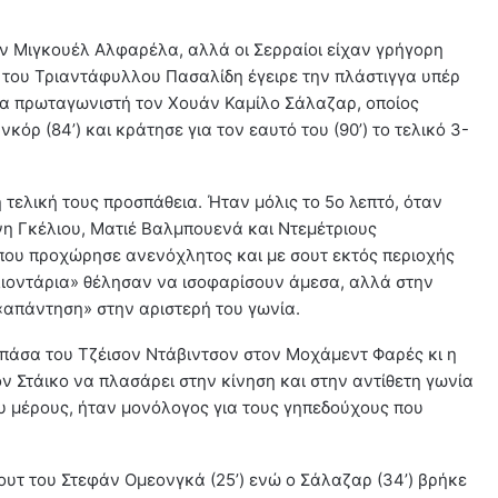
ον Μιγκουέλ Αλφαρέλα, αλλά οι Σερραίοι είχαν γρήγορη
ή του Τριαντάφυλλου Πασαλίδη έγειρε την πλάστιγγα υπέρ
ια πρωταγωνιστή τον Χουάν Καμίλο Σάλαζαρ, οποίος
κόρ (84’) και κράτησε για τον εαυτό του (90’) το τελικό 3-
τελική τους προσπάθεια. Ήταν μόλις το 5ο λεπτό, όταν
νη Γκέλιου, Ματιέ Βαλμπουενά και Ντεμέτριους
ου προχώρησε ανενόχλητος και με σουτ εκτός περιοχής
«λιοντάρια» θέλησαν να ισοφαρίσουν άμεσα, αλλά στην
ε «απάντηση» στην αριστερή του γωνία.
 πάσα του Τζέισον Ντάβιντσον στον Μοχάμεντ Φαρές κι η
ον Στάικο να πλασάρει στην κίνηση και στην αντίθετη γωνία
ου μέρους, ήταν μονόλογος για τους γηπεδούχους που
υτ του Στεφάν Ομεονγκά (25’) ενώ ο Σάλαζαρ (34’) βρήκε