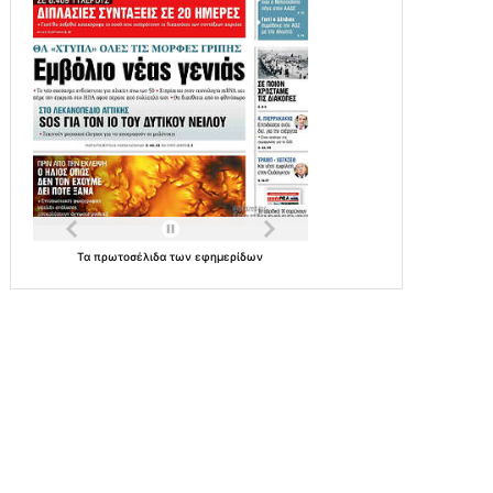
Τα
πρωτοσέλιδα
των
εφημερίδων