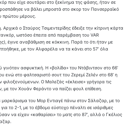
όρ που είχε σουτάρει στο ξεκίνημα της φάσης, ήταν σε
 προσπάθησε να βάλει μπροστά στο σκορ τον Πανσερραϊκό
υ πρώτου μέρους.
 Αρχικά ο Σταύρος Τσιμεντερίδης έδειξε την κίτρινη κάρτα
τανκόρ, ωστόσο έπειτα από παρέμβαση του VAR
), έγινε αναβάθμιση σε κόκκινη. Παρά το ότι ήταν με
πτοήθηκε, με τον Αλφαρέλα να τα κάνει στο 57’ όλα
 γινόταν ασφυκτική. Η «βολίδα» του Ντάβιντσον στο 66’
ιου ενώ στο φαλτσαριστό σουτ του Ζερεμί Ζελέν στο 68’ η
ων φιλοξενούμενων. Ο Μαλεζάς «έκλεισε» γρήγορα τις
ν, με τον Χουάν Φεράντο να παίζει φουλ επίθεση.
 σε μαρκάρισμα του Μορ Εντιαγέ πάνω στον Σάλαζαρ, με το
ια το 2-1, με το έβδομο εύστοχο πέναλτι σε ισάριθμες
σαν να είχαν «καθαρίσει» το ματς στο 87’, αλλά ο Γκέλιος
λαζαρ.