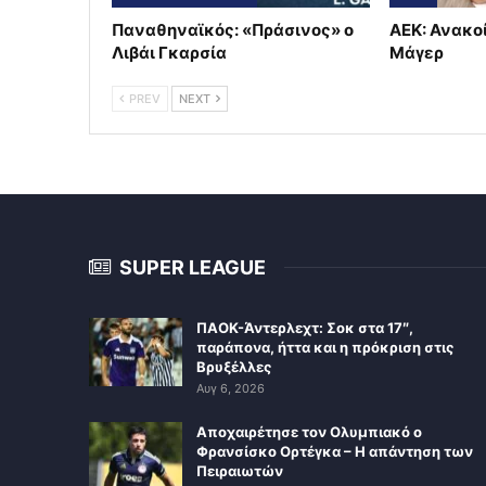
Παναθηναϊκός: «Πράσινος» ο
ΑΕΚ: Ανακο
Λιβάι Γκαρσία
Μάγερ
PREV
NEXT
SUPER LEAGUE
ΠΑΟΚ-Άντερλεχτ: Σοκ στα 17″,
παράπονα, ήττα και η πρόκριση στις
Βρυξέλλες
Αυγ 6, 2026
Αποχαιρέτησε τον Ολυμπιακό ο
Φρανσίσκο Ορτέγκα – Η απάντηση των
Πειραιωτών