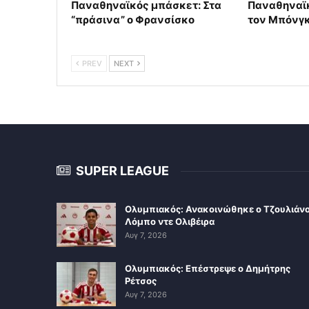
Παναθηναϊκός μπάσκετ: Στα
Παναθηναϊ
“πράσινα” ο Φρανσίσκο
τον Μπόνγ
PREV
NEXT
SUPER LEAGUE
Ολυμπιακός: Ανακοινώθηκε ο Τζουλιάν
Λόμπο ντε Ολιβέιρα
Αυγ 7, 2026
Ολυμπιακός: Επέστρεψε ο Δημήτρης
Ρέτσος
Αυγ 7, 2026