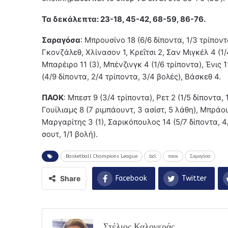
Τα δεκάλεπτα: 23-18, 45-42, 68-59, 86-76.
Σαραγόσα
: Μπρουσίνο 18 (6/6 δίποντα, 1/3 τρίποντ
Γκονζάλεθ, Χλίνασον 1, Κρεΐτσι 2, Σαν Μιγκέλ 4 (1/
Μπαρέιρο 11 (3), Μπένζινγκ 4 (1/6 τρίποντα), Ένις 11
(4/9 δίποντα, 2/4 τρίποντα, 3/4 βολές), Βάσκεθ 4.
ΠΑΟΚ
: Μπεστ 9 (3/4 τρίποντα), Ρετ 2 (1/5 δίποντα, 
Γουίλιαμς 8 (7 ριμπάουντ, 3 ασίστ, 5 λάθη), Μπράου
Μαργαρίτης 3 (1), Σαρικόπουλος 14 (5/7 δίποντα, 4/
σουτ, 1/1 βολή).
Basketball Champions League
bcl
παοκ
Σαραγόσα
Share
Facebook
Twitter
Στέλιος Καλογεράς