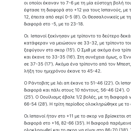
οι οποίοι έκαναν το 7-6 με τη μία εύστοχη βολή τ
έφτασε τη διαφορά στο +12 για τους Ισπανούς, με τ
12, έπειτα από σερί 0-5 (8′). Οι Θεσσαλονικείς με
διαφορά στο -5, με το 23-18.
Οι Ισπανοί ξεκίνησαν με τρίποντο το δεύτερο δεκάλ
κατάφεραν να μειώσουν σε 33-32, με τρίποντο το
ξεφύγουν στο σκορ (15′). Ο Σμιθ με ακόμα ένα τρ
και έκανε το 33-35 (16′). Στη συνέχεια όμως, ο Έ
σε 37-35 (17′). Ακόμα ένα τρίποντο από τον Μπεστ,
λήξη του ημιχρόνου έκανε το 45-42.
Ο Ράντοβιτς με λέι απ έκανε το 51-46 (22′). Οι Ι
διαφορά και πάλι στους 10 πόντους, 56-46 (24′). Ο
(25′). Ο Οουίλιαμς έβαλε 1/2 βολές, με τη διαφορ
66-54 (28′). Η τρίτη περίοδος ολοκληρώθηκε με το 
Οι Ισπανοί ήταν στο +11 με το σκορ να βρίσκεται στ
διαφορά στο +16, 82-66 (35′). Η διαφορά παρέμεινε
ολοκληρωθεί και το σκορ να είναι στο 86-70 (38′).