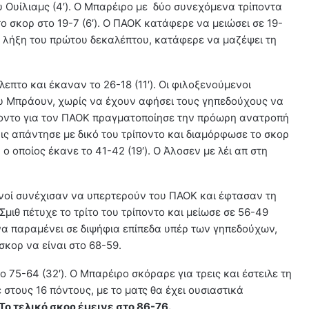
ου Ουίλιαμς (4′). Ο Μπαρέιρο με δύο συνεχόμενα τρίποντα
ο σκορ στο 19-7 (6′). Ο ΠΑΟΚ κατάφερε να μειώσει σε 19-
 τη λήξη του πρώτου δεκαλέπτου, κατάφερε να μαζέψει τη
επτο και έκαναν το 26-18 (11′). Οι φιλοξενούμενοι
υ Μπράουν, χωρίς να έχουν αφήσει τους γηπεδούχους να
ίποντο για τον ΠΑΟΚ πραγματοποίησε την πρόωρη ανατροπή
ννις απάντησε με δικό του τρίποντο και διαμόρφωσε το σκορ
 ο οποίος έκανε το 41-42 (19′). Ο Άλοσεν με λέι απ στη
σπανοί συνέχισαν να υπερτερούν του ΠΑΟΚ και έφτασαν τη
 Σμιθ πέτυχε το τρίτο του τρίποντο και μείωσε σε 56-49
ά να παραμένει σε διψήφια επίπεδα υπέρ των γηπεδούχων,
σκορ να είναι στο 68-59.
ο 75-64 (32′). Ο Μπαρέιρο σκόραρε για τρεις και έστειλε τη
 στους 16 πόντους, με το ματς θα έχει ουσιαστικά
Το τελικό σκορ έμεινε στο 86-76.