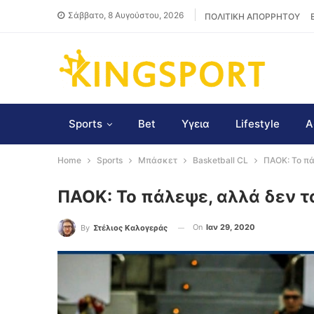
Σάββατο, 8 Αυγούστου, 2026
ΠΟΛΙΤΙΚΗ ΑΠΟΡΡΗΤΟΥ
Sports
Bet
Υγεια
Lifestyle
Α
Home
Sports
Μπάσκετ
Basketball CL
ΠΑΟΚ: Το π
ΠΑΟΚ: Το πάλεψε, αλλά δεν 
On
Ιαν 29, 2020
By
Στέλιος Καλογεράς