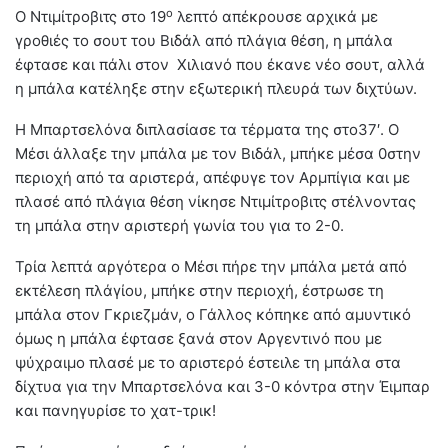
ο
Ο Ντιμίτροβιτς στο 19
λεπτό απέκρουσε αρχικά με
γροθιές το σουτ του Βιδάλ από πλάγια θέση, η μπάλα
έφτασε και πάλι στον Χιλιανό που έκανε νέο σουτ, αλλά
η μπάλα κατέληξε στην εξωτερική πλευρά των διχτύων.
Η Μπαρτσελόνα διπλασίασε τα τέρματα της στο37′. Ο
Μέσι άλλαξε την μπάλα με τον Βιδάλ, μπήκε μέσα 0στην
περιοχή από τα αριστερά, απέφυγε τον Αρμπίγια και με
πλασέ από πλάγια θέση νίκησε Ντιμίτροβιτς στέλνοντας
τη μπάλα στην αριστερή γωνία του για το 2-0.
Τρία λεπτά αργότερα ο Μέσι πήρε την μπάλα μετά από
εκτέλεση πλάγίου, μπήκε στην περιοχή, έστρωσε τη
μπάλα στον Γκριεζμάν, ο Γάλλος κόπηκε από αμυντικό
όμως η μπάλα έφτασε ξανά στον Αργεντινό που με
ψύχραιμο πλασέ με το αριστερό έστειλε τη μπάλα στα
δίχτυα για την Μπαρτσελόνα και 3-0 κόντρα στην Έιμπαρ
και πανηγυρίσε το χατ-τρικ!