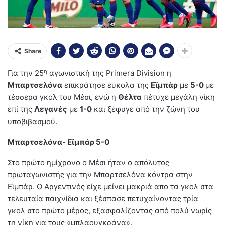
Share
η
Για την 25
αγωνιστική της Primera Division η
Μπαρτσελόνα
επικράτησε εύκολα της
Εϊμπάρ
με
5-0
με
τέσσερα γκολ του Μέσι, ενώ η
Θέλτα
πέτυχε μεγάλη νίκη
επί της
Λεγανές
με
1-0
και ξέφυγε από την ζώνη του
υποβιβασμού.
Μπαρτσελόνα- Εϊμπάρ 5-0
Στο πρώτο ημίχρονο ο Μέσι ήταν ο απόλυτος
πρωταγωνιστής για την Μπαρτσελόνα κόντρα στην
Εϊμπάρ. Ο Αργεντινός είχε μείνει μακριά απο τα γκολ στα
τελευταία παιχνίδια και ξέσπασε πετυχαίνοντας τρία
γκολ στο πρώτο μέρος, εξασφαλίζοντας από πολύ νωρίς
τη νίκη για τους «μπλαουγκράνα».