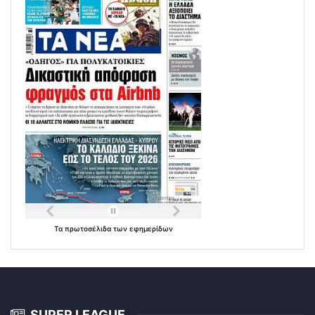
Τα
πρωτοσέλιδα
των
εφημερίδων
SUPER LEAGUE