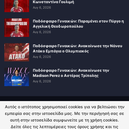
Κωνσταντίνα Γουλιμή
Αυγ 6, 2026
Ποδόσφαιρο Γυναικών: Παραμένει στον Πύργο η
Αγγελική Θεοδωροπούλου
Αυγ 6, 2026
Ποδόσφαιρο Γυναικών: Ανακοίνωσε την Νάνσυ
Ατάκο Εμπάγια ο Ολυμπιακός
Αυγ 6, 2026
Ποδόσφαιρο Γυναικών: Ανακοίνωσε την
Madison Perez ο Αστέρας Τρίπολης
Αυγ 6, 2026
Αυτός ο ιστότοπος χρησιμοποιεί cookies για να βελτιώσει την
ΠΟΛΙΤΙΚΗ ΑΠΟΡΡΗΤΟΥ
ΕΠΙΚΟΙΝΩΝΙΑ
εμπειρία σας στην ιστοσελίδα μας. Με την περιήγησή σας σε
αυτή στην ιστοσελίδα συμφωνείτε με τη χρήση cookies.
© 2026 - Kingsport.gr. All Rights Reserved.
Δείτε όλες τις λεπτομέρειες τους όρους χρήσης και τις