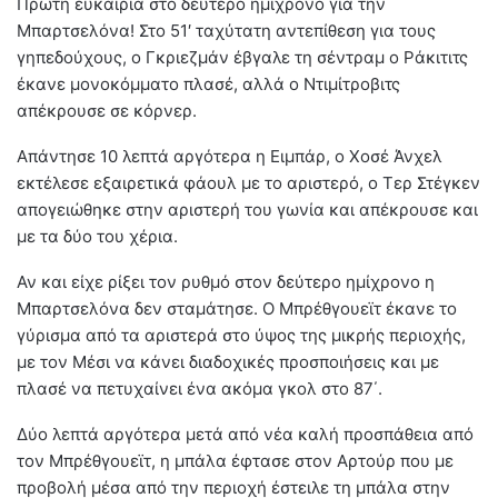
Πρώτη ευκαιρία στο δεύτερο ημίχρονο για την
Μπαρτσελόνα! Στο 51′ ταχύτατη αντεπίθεση για τους
γηπεδούχους, ο Γκριεζμάν έβγαλε τη σέντραμ ο Ράκιτιτς
έκανε μονοκόμματο πλασέ, αλλά ο Ντιμίτροβιτς
απέκρουσε σε κόρνερ.
Απάντησε 10 λεπτά αργότερα η Ειμπάρ, ο Χοσέ Άνχελ
εκτέλεσε εξαιρετικά φάουλ με το αριστερό, ο Τερ Στέγκεν
απογειώθηκε στην αριστερή του γωνία και απέκρουσε και
με τα δύο του χέρια.
Αν και είχε ρίξει τον ρυθμό στον δεύτερο ημίχρονο η
Μπαρτσελόνα δεν σταμάτησε. Ο Μπρέθγουεϊτ έκανε το
γύρισμα από τα αριστερά στο ύψος της μικρής περιοχής,
με τον Μέσι να κάνει διαδοχικές προσποιήσεις και με
πλασέ να πετυχαίνει ένα ακόμα γκολ στο 87΄.
Δύο λεπτά αργότερα μετά από νέα καλή προσπάθεια από
τον Μπρέθγουεϊτ, η μπάλα έφτασε στον Αρτούρ που με
προβολή μέσα από την περιοχή έστειλε τη μπάλα στην