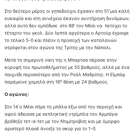
Στο δεύτερο μέρος οι γηπεδούχοι έχασαν στο 51΄μια καλή
ευκαιρία και στη συνέχεια έκαναν συντήρηση δυνάμεων,
αλλά αυτό δεν εμπόδισε στο 88′ τον Μέσι να πετύχει το
τέταρτο του γκολ. Δύο λεπτά αργότερα ο Αρτούρ έγραψε
το τελικό 5-0 και πλέον η προσοχή των καταλανών
στρέφεται στον αγώνα της Τρίτης με την Νάπολι.
Μετά τη σημερινή νίκη της η Μπαρτσα πέρασε στην
κορυφή του πρωταθλήματος με 55 βαθμούς, αλλά με ένα
παιχνίδι περισσότερο από την Ρεάλ Μαδρίτης. Η Εϊμπάρ
η
παρέμεινε χαμηλά στη 16
θέση με 24 βαθμούς.
Ο αγώνας:
Στο 14΄ο Μέσι πήρε τη μπάλα έξω από την περιοχή και
αφού άδειασε με εκπληκτική ντρίμπλα τον Αρμπίγια
βρέθηξε τετ-α-τετ με τον Ντιμίτροβιτς και με όμορφο
αριστερό πλασέ άνοιξε το σκορ για το 1-0.