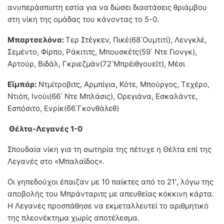
ανυπεράσπιστη εστία για να δώσει διαστάσεις θριάμβου
στη νίκη της ομάδας του κάνοντας το 5-0.
Μπαρτσελόνα:
Τερ Στέγκεν, Πικέ(68΄Ουμτιτί), Λενγκλέ,
Σεμέντο, Φίρπο, Ράκιτιτς, Μπουσκέτς(59΄ Ντε Γιονγκ),
Αρτούρ, Βιδάλ, Γκριεζμάν(72΄Μπρέιθγουεϊτ), Μέσι
Εϊμπάρ:
Ντμίτροβιτς, Αρμπίγια, Κότε, Μπούργος, Τεχέρο,
Ντιόπ, Ινούι(66΄ Ντε Μπλάσις), Ορεγιάνα, Εσκαλάντε,
Εσπόσιτο, Ενρίκ(66΄Γκονθάλεθ)
Θέλτα-Λεγανές 1-0
Σπουδαία νίκη για τη σωτηρία της πέτυχε η Θέλτα επί της
Λεγανές στο «Μπαλαϊδος».
Οι γηπεδούχοι έπαιζαν με 10 παίκτες από το 21′, λόγω της
αποβολής του Μπράνταριτς με απευθείας κόκκινη κάρτα.
Η Λεγανές προσπάθησε να εκμεταλλευτεί το αριθμητικό
της πλεονέκτημα χωρίς αποτέλεσμα.