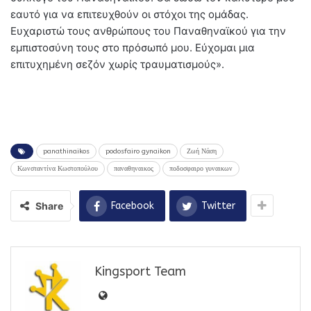
εαυτό για να επιτευχθούν οι στόχοι της ομάδας.
Ευχαριστώ τους ανθρώπους του Παναθηναϊκού για την
εμπιστοσύνη τους στο πρόσωπό μου. Εύχομαι μια
επιτυχημένη σεζόν χωρίς τραυματισμούς».
panathinaikos
podosfairo gynaikon
Ζωή Νάση
Κωνσταντίνα Κωστοπούλου
παναθηναικος
ποδοσφαιρο γυναικων
Share
Facebook
Twitter
Kingsport Team