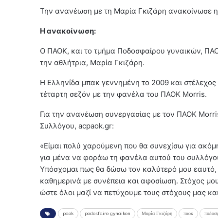
Την ανανέωση με τη Μαρία Γκιζάρη ανακοίνωσε 
Η ανακοίνωση:
Ο ΠΑΟΚ, και το τμήμα Ποδοσφαίρου γυναικών, ΠΑ
την αθλήτρια, Μαρία Γκιζάρη.
Η Ελληνίδα μπακ γεννημένη το 2009 και στέλεχος 
τέταρτη σεζόν με την φανέλα του ΠΑΟΚ Morris.
Για την ανανέωση συνεργασίας με τον ΠΑΟΚ Morris
Συλλόγου, acpaok.gr:
«Είμαι πολύ χαρούμενη που θα συνεχίσω για ακόμη
για μένα να φοράω τη φανέλα αυτού του συλλόγου
Υπόσχομαι πως θα δώσω τον καλύτερό μου εαυτό, 
καθημερινά με συνέπεια και αφοσίωση. Στόχος μο
ώστε όλοι μαζί να πετύχουμε τους στόχους μας κα
paok
podosfairo gynaikon
Μαρία Γκιζάρη
παοκ
ποδοσ