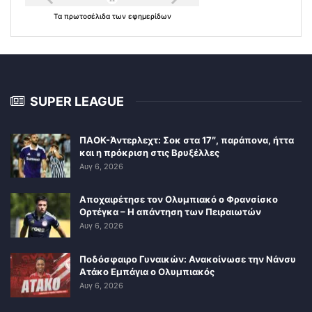
Τα
πρωτοσέλιδα
των
εφημερίδων
SUPER LEAGUE
ΠΑΟΚ-Άντερλεχτ: Σοκ στα 17″, παράπονα, ήττα
και η πρόκριση στις Βρυξέλλες
Αυγ 6, 2026
Αποχαιρέτησε τον Ολυμπιακό ο Φρανσίσκο
Ορτέγκα – Η απάντηση των Πειραιωτών
Αυγ 6, 2026
Ποδόσφαιρο Γυναικών: Ανακοίνωσε την Νάνσυ
Ατάκο Εμπάγια ο Ολυμπιακός
Αυγ 6, 2026