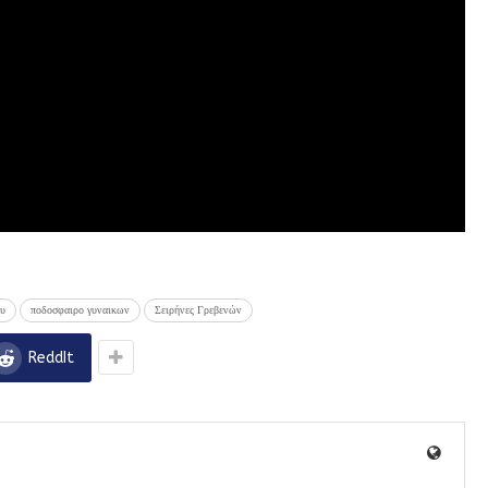
ου
ποδοσφαιρο γυναικων
Σειρήνες Γρεβενών
ReddIt