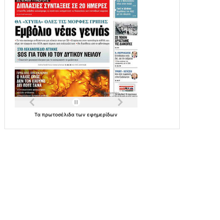
Τα
πρωτοσέλιδα
των
εφημερίδων