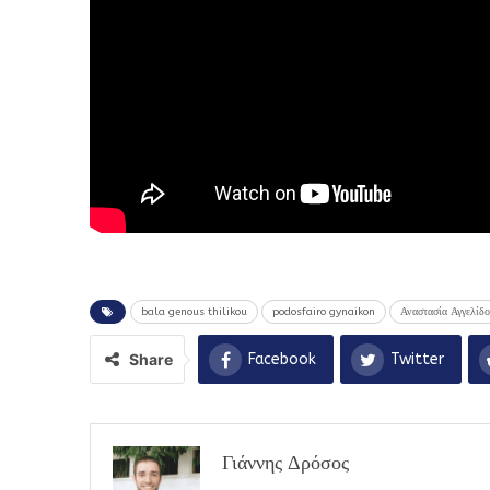
bala genous thilikou
podosfairo gynaikon
Αναστασία Αγγελίδ
Share
Facebook
Twitter
Γιάννης Δρόσος