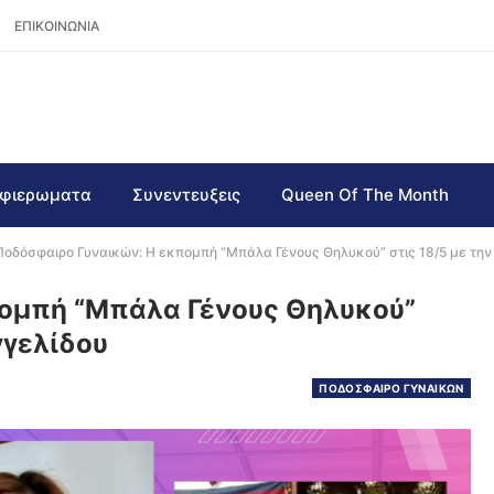
ΕΠΙΚΟΙΝΩΝΙΑ
φιερωματα
Συνεντευξεις
Queen Of The Month
Ποδόσφαιρο Γυναικών: Η εκπομπή “Μπάλα Γένους Θηλυκού” στις 18/5 με την
ομπή “Μπάλα Γένους Θηλυκού”
γγελίδου
ΠΟΔΟΣΦΑΙΡΟ ΓΥΝΑΙΚΩΝ