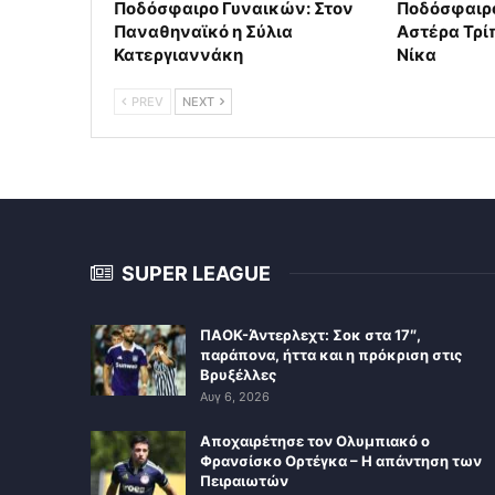
Ποδόσφαιρο Γυναικών: Στον
Ποδόσφαιρο
Παναθηναϊκό η Σύλια
Αστέρα Τρί
Κατεργιαννάκη
Νίκα
PREV
NEXT
SUPER LEAGUE
ΠΑΟΚ-Άντερλεχτ: Σοκ στα 17″,
παράπονα, ήττα και η πρόκριση στις
Βρυξέλλες
Αυγ 6, 2026
Αποχαιρέτησε τον Ολυμπιακό ο
Φρανσίσκο Ορτέγκα – Η απάντηση των
Πειραιωτών