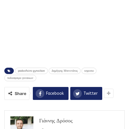
podosfairo gynaikon
Δημήτρης Μπενετάτος
κηφισια
ποδοσφαιρο γυναικων
Share
Facebook
Twitter
Γιάννης Δρόσος