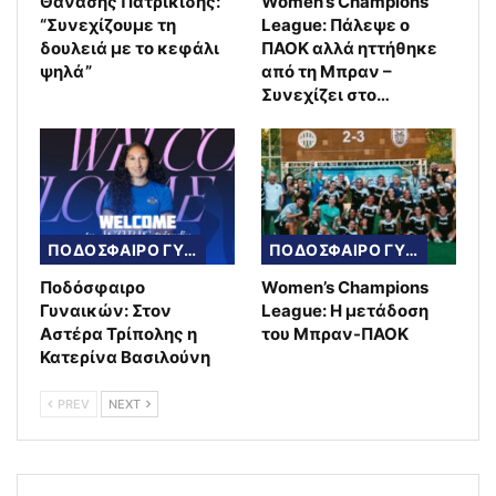
Θανάσης Πατρικίδης:
Women’s Champions
“Συνεχίζουμε τη
League: Πάλεψε ο
δουλειά με το κεφάλι
ΠΑΟΚ αλλά ηττήθηκε
ψηλά”
από τη Μπραν –
Συνεχίζει στο…
ΠΟΔΟΣΦΑΙΡΟ ΓΥΝΑΙΚΩΝ
ΠΟΔΟΣΦΑΙΡΟ ΓΥΝΑΙΚΩΝ
Ποδόσφαιρο
Women’s Champions
Γυναικών: Στον
League: Η μετάδοση
Αστέρα Τρίπολης η
του Μπραν-ΠΑΟΚ
Κατερίνα Βασιλούνη
PREV
NEXT