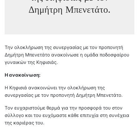
Δημήτρη Μπενετάτο.
Την ολοκλήρωση της συνεργασίας με τον προπονητή
Δημήτρη Μπενετάτο ανακοίνωσε η ομάδα ποδοσφαίρου
γυναικών της Κηφισιάς.
Η ανακοίνωση:
Η Κηφισιά ανακοινώνει την ολοκλήρωση της
συνεργασίας με τον προπονητή Δημήτρη Μπενετάτο.
Τον ευχαριστούμε θερμά για την προσφορά του στον
σύλλογο και του ευχόμαστε κάθε επιτυχία στη συνέχεια
της καριέρας του.