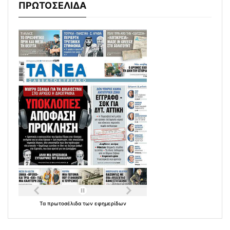
ΠΡΩΤΟΣΕΛΙΔΑ
Τα
πρωτοσέλιδα
των
εφημερίδων