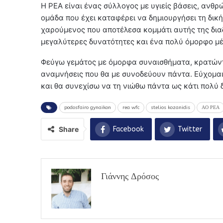
Η ΡΕΑ είναι ένας σύλλογος με υγιείς βάσεις, ανθ
ομάδα που έχει καταφέρει να δημιουργήσει τη δικ
χαρούμενος που αποτέλεσα κομμάτι αυτής της δια
μεγαλύτερες δυνατότητες και ένα πολύ όμορφο μέ
Φεύγω γεμάτος με όμορφα συναισθήματα, κρατώντα
αναμνήσεις που θα με συνοδεύουν πάντα. Εύχομαι 
και θα συνεχίσω να τη νιώθω πάντα ως κάτι πολύ δ
podosfairo gynaikon
rea wfc
stelios kozanidis
ΑΟ ΡΕΑ
Share
Facebook
Twitter
Γιάννης Δρόσος