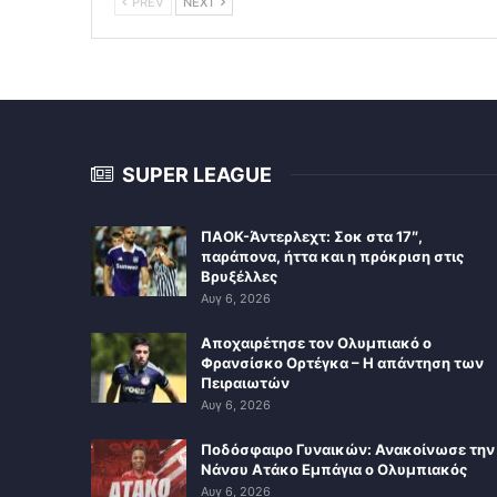
PREV
NEXT
SUPER LEAGUE
ΠΑΟΚ-Άντερλεχτ: Σοκ στα 17″,
παράπονα, ήττα και η πρόκριση στις
Βρυξέλλες
Αυγ 6, 2026
Αποχαιρέτησε τον Ολυμπιακό ο
Φρανσίσκο Ορτέγκα – Η απάντηση των
Πειραιωτών
Αυγ 6, 2026
Ποδόσφαιρο Γυναικών: Ανακοίνωσε την
Νάνσυ Ατάκο Εμπάγια ο Ολυμπιακός
Αυγ 6, 2026