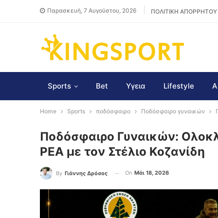
Παρασκευή, 7 Αυγούστου, 2026
ΠΟΛΙΤΙΚΗ ΑΠΟΡΡΗΤΟΥ
Sports
Bet
Υγεια
Lifestyle
Α
Home
Sports
ποδόσφαιρο
Ποδόσφαιρο γυναικών
Ποδόσφαιρο Γυναικών: Ολοκλ
ΡΕΑ με τον Στέλιο Κοζανίδη
On
Μάι 18, 2026
By
Γιάννης Δρόσος