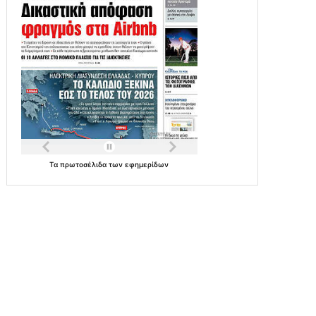
Τα
πρωτοσέλιδα
των
εφημερίδων