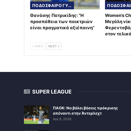
ΠΟΔΟΣΦΑΙΡΟ ΓΥΝΑΙΚΩΝ
Θανάσης Πατρικίδης: “Η
Women’s Ch
προσπάθεια των παικτριών
Μεγάλη νίκ
είναι πραγματικά αξιέπαινη”
Φερεντσβάρ
στον τελικό
PREV
NEXT
SUPER LEAGUE
ΠΑΟΚ: Να βάλει βάσεις πρόκρισης
απέναντι στην Άντερλεχτ
Αυγ 6, 2026