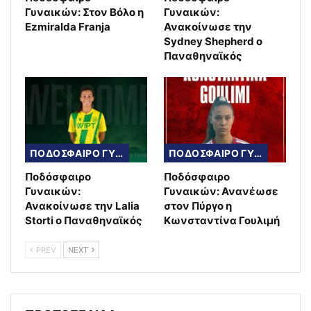
Γυναικών: Στον Βόλο η
Γυναικών:
Ezmiralda Franja
Ανακοίνωσε την
Sydney Shepherd ο
Παναθηναϊκός
ΠΟΔΟΣΦΑΙΡΟ ΓΥΝΑΙΚΩΝ
ΠΟΔΟΣΦΑΙΡΟ ΓΥΝΑΙΚΩΝ
Ποδόσφαιρο
Ποδόσφαιρο
Γυναικών:
Γυναικών: Ανανέωσε
Ανακοίνωσε την Lalia
στον Πύργο η
Storti ο Παναθηναϊκός
Κωνσταντίνα Γουλιμή
PREV
NEXT