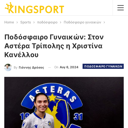
Home
Sports
ποδόσφαιρο
Ποδόσφαιρο γυναικών
Ποδόσφαιρο Γυναικών: Στον
Αστέρα Τρίπολης η Χριστίνα
Κανέλλου
ΠΟΔΟΣΦΑΙΡΟ ΓΥΝΑΙΚΩΝ
On
Αυγ 6, 2024
By
Γιάννης Δρόσος