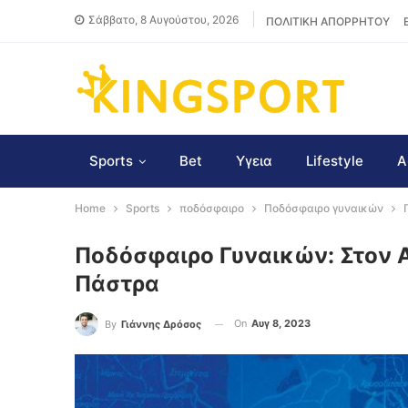
Σάββατο, 8 Αυγούστου, 2026
ΠΟΛΙΤΙΚΗ ΑΠΟΡΡΗΤΟΥ
Sports
Bet
Υγεια
Lifestyle
Α
Home
Sports
ποδόσφαιρο
Ποδόσφαιρο γυναικών
Ποδόσφαιρο Γυναικών: Στον 
Πάστρα
On
Αυγ 8, 2023
By
Γιάννης Δρόσος