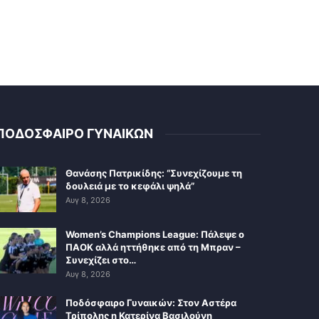
ΠΟΔΟΣΦΑΙΡΟ ΓΥΝΑΙΚΩΝ
Θανάσης Πατρικίδης: “Συνεχίζουμε τη
δουλειά με το κεφάλι ψηλά”
Αυγ 8, 2026
Women’s Champions League: Πάλεψε ο
ΠΑΟΚ αλλά ηττήθηκε από τη Μπραν –
Συνεχίζει στο…
Αυγ 8, 2026
Ποδόσφαιρο Γυναικών: Στον Αστέρα
Τρίπολης η Κατερίνα Βασιλούνη