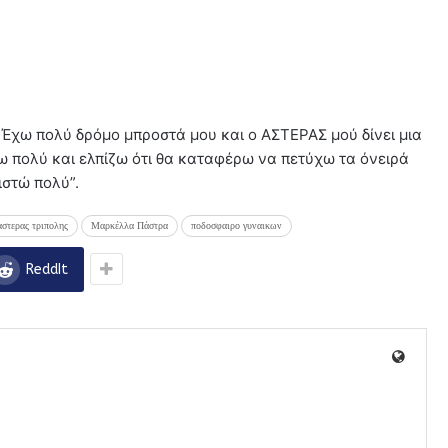
. Έχω πολύ δρόμο μπροστά μου και ο ΑΣΤΕΡΑΣ μού δίνει μια
ω πολύ και ελπίζω ότι θα καταφέρω να πετύχω τα όνειρά
ιστώ πολύ”.
αστερας τριπολης
Μαρκέλλα Πάστρα
ποδοσφαιρο γυναικων
ReddIt