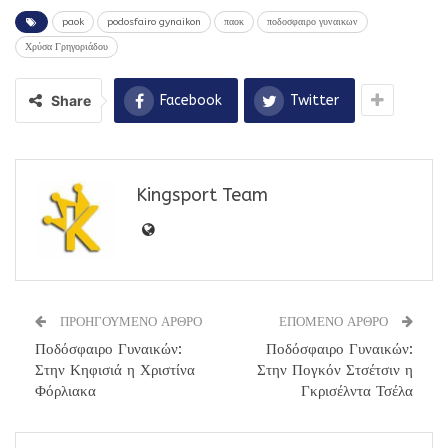
paok
podosfairo gynaikon
παοκ
ποδοσφαιρο γυναικων
Χρύσα Γρηγοριάδου
Share
Facebook
Twitter
Kingsport Team
ΠΡΟΗΓΟΥΜΕΝΟ ΑΡΘΡΟ
ΕΠΟΜΕΝΟ ΑΡΘΡΟ
Ποδόσφαιρο Γυναικών:
Ποδόσφαιρο Γυναικών:
Στην Κηφισιά η Χριστίνα
Στην Πογκόν Στσέτσιν η
Φόρλιακα
Γκρισέλντα Τσέλα