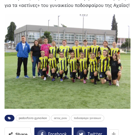
για τα «αετίνες» του γυναικείου ποδοσφαίρου της Αχαΐας!
podosfairo gynaikon
αετος ριου
ποδοσφαιρο γυναικων
Share
Facebook
Twitter