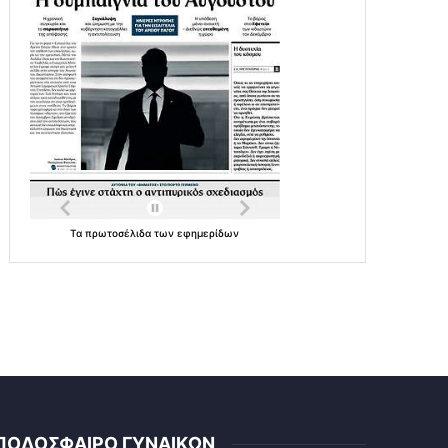
Τα
πρωτοσέλιδα
των
εφημερίδων
ΠΟΔΟΣΦΑΙΡΟ ΓΥΝΑΙΚΩΝ