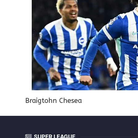
Braigtohn Chesea
SUPER LEAGUE