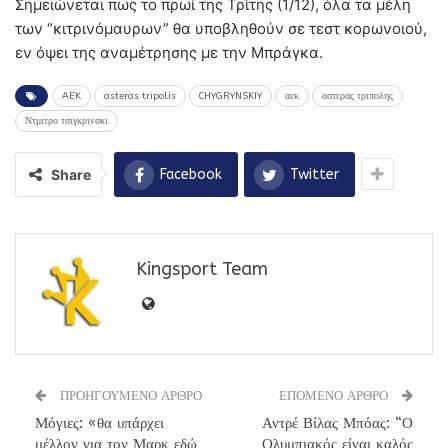
Σημειώνεται πως το πρωί της Τρίτης (1/12), όλα τα μέλη
των “κιτρινόμαυρων” θα υποβληθούν σε τεστ κορωνοιού,
εν όψει της αναμέτρησης με την Μπράγκα.
AEK
asteras tripolis
CHYGRYNSKIY
αεκ
αστερας τριπολης
Ντμιτρο τσιγκρινσκι
Share
Facebook
Twitter
Kingsport Team
ΠΡΟΗΓΟΥΜΕΝΟ ΑΡΘΡΟ
ΕΠΟΜΕΝΟ ΑΡΘΡΟ
Μόγιες: «θα υπάρχει
Αντρέ Βίλας Μπόας: “Ο
μέλλον για τον Μαρκ εδώ
Ολυμπιακός είναι καλός