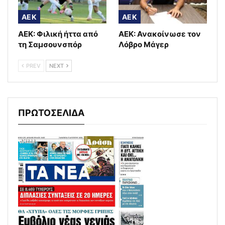
AEK
AEK
ΑΕΚ: Φιλική ήττα από
ΑΕΚ: Ανακοίνωσε τον
τη Σαμσουνσπόρ
Λόβρο Μάγερ
PREV
NEXT
ΠΡΩΤΟΣΕΛΙΔΑ