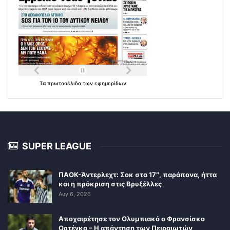
Τα
πρωτοσέλιδα
των
εφημερίδων
SUPER LEAGUE
ΠΑΟΚ-Άντερλεχτ: Σοκ στα 17″, παράπονα, ήττα
και η πρόκριση στις Βρυξέλλες
Αυγ 6, 2026
Αποχαιρέτησε τον Ολυμπιακό ο Φρανσίσκο
Ορτέγκα – Η απάντηση των Πειραιωτών